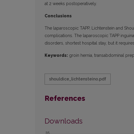
at 2 weeks postoperatively.
Conclusions
The laparoscopic TAPP, Lichtenstein and Shoul
complications. The laparoscopic TAPP inguinal 
disorders, shortest hospital stay, but it requi
Keywords:
groin hernia, transabdominal prepe
shouldice_lichtensteino.pdf
References
Downloads