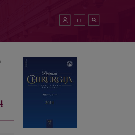
tai
LT
i
ų