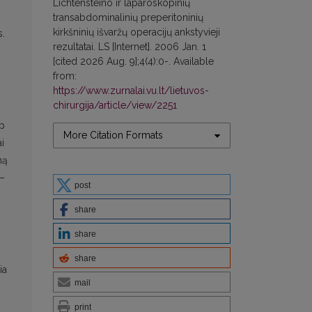
Lichtensteino ir laparoskopinių
transabdominalinių preperitoninių
kirkšninių išvaržų operacijų ankstyvieji
s.
rezultatai. LS [Internet]. 2006 Jan. 1
[cited 2026 Aug. 9];4(4):0-. Available
from:
https://www.zurnalai.vu.lt/lietuvos-
chirurgija/article/view/2251
(p
More Citation Formats
i
mą
 –
post
share
share
share
ia
mail
print