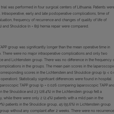
rial was performed in four surgical centers of Lithuania. Patients wer
ntraoperative, early and late postoperative complications, time of
aluation, frequency of recurrence and changes of quality of life of
81) and Shouldice (n = 85) hernia repair were compared.
APP group was significantly longer than the mean operative time in
p. There were no major intraoperative complications and only two
ce and Lichtenstein group. There was no difference in the frequency 
complications in the groups. The mean pain scores in the laparoscopi
corresponding scores in the Lichtenstein and Shouldice group (p < 0.
 operation). Statistically significant differences were found in hospital
e laparoscopic TAPP group (p = 0.026 comparing laparoscopic TAPP an
 in the Shouldice and 23 (28.4%) in the Lichtenstein group felt a
 while there were only 2 (2.4%) patients with a mild pain in the
) patients in the Shouldice group, 45 (55.6%) in Lichtenstein group
 group without any complaint after 2 weeks. There were no recurrenc