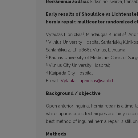
Reikšminiai žodžiai:
kirkšninė išvarža, transa
Early results of Shouldice vs Lichtenst
hernia repair: multicenter randomized cli
1
2
Vytautas Lipnickas
, Mindaugas Kiudelis
, And
1
Vilnius University Hospital Santariškių Klinik
Santariškių 2, LT-08661 Vilnius, Lithuania;
2
Kaunas University of Medicine, Clinic of Surg
3
Vilnius City University Hospital;
4
Klaipėda City Hospital
E-mail:
Vytautas.Lipnickas@santa.lt
Background / objective
Open anterior inguinal hernia repair is a time-
while laparoscopic techniques are fairly recent
best method of inguinal hernia repair is still un
Methods