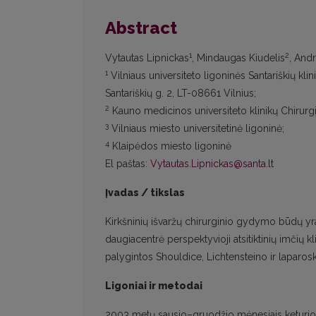
Abstract
1
2
Vytautas Lipnickas
, Mindaugas Kiudelis
, And
1
Vilniaus universiteto ligoninės Santariškių klin
Santariškių g. 2, LT-08661 Vilnius;
2
Kauno medicinos universiteto klinikų Chirurgij
3
Vilniaus miesto universitetinė ligoninė;
4
Klaipėdos miesto ligoninė
El paštas:
Vytautas.Lipnickas@santa.lt
Įvadas / tikslas
Kirkšninių išvaržų chirurginio gydymo būdų yra 
daugiacentrė perspektyvioji atsitiktinių imčių kli
palygintos Shouldice, Lichtensteino ir laparos
Ligoniai ir metodai
2003 metų sausio–gruodžio mėnesiais keturiose