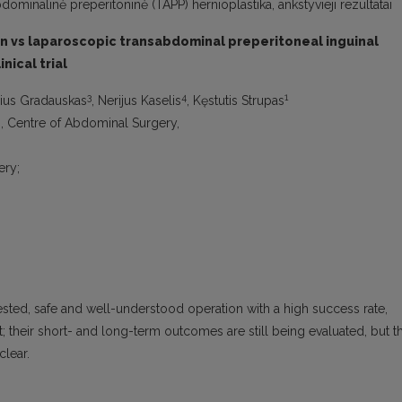
bdominalinė preperitoninė (TAPP) hernioplastika, ankstyvieji rezultatai
ein vs laparoscopic transabdominal preperitoneal inguinal
nical trial
3
4
1
rius Gradauskas
, Nerijus Kaselis
, Kęstutis Strupas
os, Centre of Abdominal Surgery,
ery;
tested, safe and well-understood operation with a high success rate,
; their short- and long-term outcomes are still being evaluated, but t
clear.