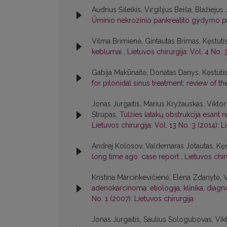
Audrius Šileikis, Virgilijus Beiša, Blažiej
Ūminio nekrozinio pankreatito gydymo pa
Vilma Brimienė, Gintautas Brimas, Kęstuti
keblumai
,
Lietuvos chirurgija: Vol. 4 No. 
Gabija Makūnaitė, Donatas Danys, Kęstuti
for pilonidal sinus treatment: review of th
Jonas Jurgaitis, Marius Kryžauskas, Viktor 
Strupas,
Tulžies latakų obstrukcija esant 
Lietuvos chirurgija: Vol. 13 No. 3 (2014): L
Andrej Kolosov, Valdemaras Jotautas, Kęs
long time ago: case report
,
Lietuvos chiru
Kristina Marcinkevičienė, Elena Zdanytė, V
adenokarcinoma: etiologija, klinika, diagn
No. 1 (2007): Lietuvos chirurgija
Jonas Jurgaitis, Saulius Sologubovas, Vikt