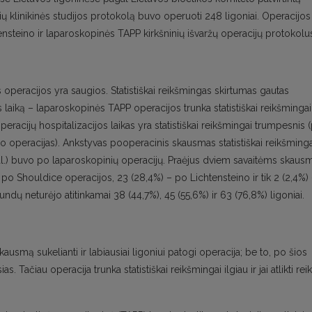
ių klinikinės studijos protokolą buvo operuoti 248 ligoniai. Operacijos
ensteino ir laparoskopinės TAPP kirkšninių išvaržų operacijų protokolu
s operacijos yra saugios. Statistiškai reikšmingas skirtumas gautas
s laiką – laparoskopinės TAPP operacijos trunka statistiškai reikšmingai
peracijų hospitalizacijos laikas yra statistiškai reikšmingai trumpesnis 
no operacijas). Ankstyvas pooperacinis skausmas statistiškai reikšminga
val.) buvo po laparoskopinių operacijų. Praėjus dviem savaitėms skaus
po Shouldice operacijos, 23 (28,4%) – po Lichtensteino ir tik 2 (2,4%)
dų neturėjo atitinkamai 38 (44,7%), 45 (55,6%) ir 63 (76,8%) ligoniai.
smą sukelianti ir labiausiai ligoniui patogi operacija; be to, po šios
. Tačiau operacija trunka statistiškai reikšmingai ilgiau ir jai atlikti reik