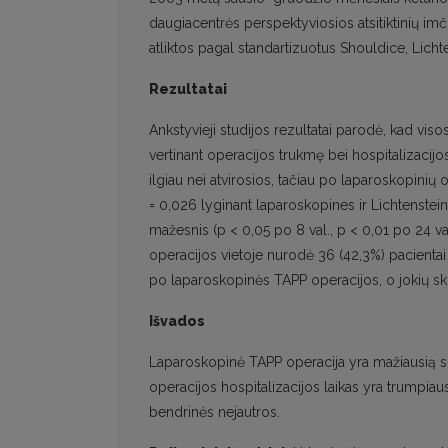
daugiacentrės perspektyviosios atsitiktinių imč
atliktos pagal standartizuotus Shouldice, Licht
Rezultatai
Ankstyvieji studijos rezultatai parodė, kad viso
vertinant operacijos trukmę bei hospitalizacijo
ilgiau nei atvirosios, tačiau po laparoskopinių o
= 0,026 lyginant laparoskopines ir Lichtenstei
mažesnis (p < 0,05 po 8 val., p < 0,01 po 24 
operacijos vietoje nurodė 36 (42,3%) pacientai 
po laparoskopinės TAPP operacijos, o jokių skun
Išvados
Laparoskopinė TAPP operacija yra mažiausią skau
operacijos hospitalizacijos laikas yra trumpiausias
bendrinės nejautros.