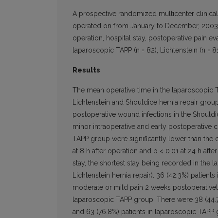
A prospective randomized multicenter clinical t
operated on from January to December, 2003. I
operation, hospital stay, postoperative pain ev
laparoscopic TAPP (n = 82), Lichtenstein (n = 
Results
The mean operative time in the laparoscopic T
Lichtenstein and Shouldice hernia repair grou
postoperative wound infections in the Shouldi
minor intraoperative and early postoperative 
TAPP group were significantly lower than the 
at 8 h after operation and p < 0.01 at 24 h after
stay, the shortest stay being recorded in th
Lichtenstein hernia repair). 36 (42.3%) patients
moderate or mild pain 2 weeks postoperatively,
laparoscopic TAPP group. There were 38 (44.7%
and 63 (76.8%) patients in laparoscopic TAPP