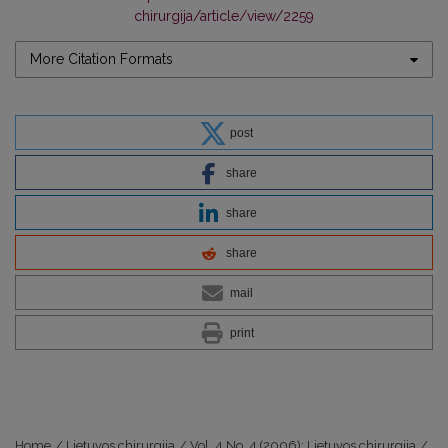
chirurgija/article/view/2259
More Citation Formats
post
share
share
share
mail
print
Home
/
Lietuvos chirurgija
/
Vol. 4 No. 4 (2006): Lietuvos chirurgija
/