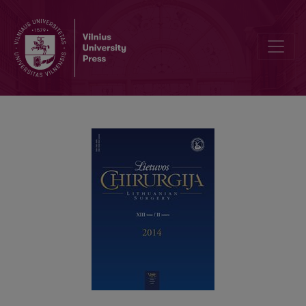
Tulžies pūslės apsisukimas