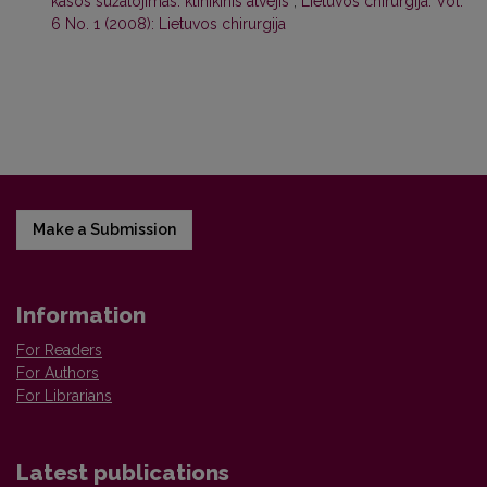
kasos sužalojimas: klinikinis atvejis
,
Lietuvos chirurgija: Vol.
6 No. 1 (2008): Lietuvos chirurgija
Make a Submission
Information
For Readers
For Authors
For Librarians
Latest publications