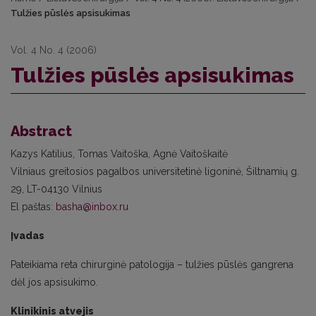
Tulžies pūslės apsisukimas
Vol. 4 No. 4 (2006)
Tulžies pūslės apsisukimas
Abstract
Kazys Katilius, Tomas Vaitoška, Agnė Vaitoškaitė
Vilniaus greitosios pagalbos universitetinė ligoninė, Šiltnamių g.
29, LT-04130 Vilnius
El paštas:
basha@inbox.ru
Įvadas
Pateikiama reta chirurginė patologija – tulžies pūslės gangrena
dėl jos apsisukimo.
Klinikinis atvejis