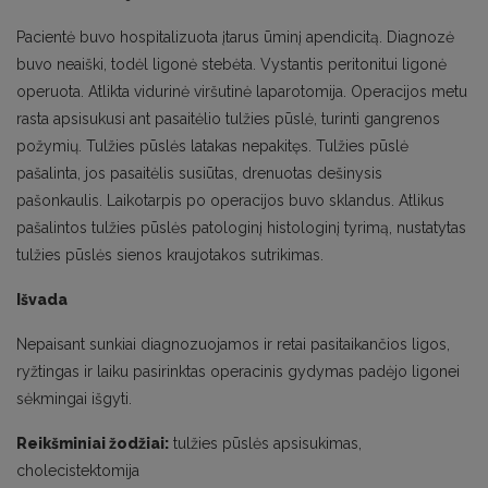
Pacientė buvo hospitalizuota įtarus ūminį apendicitą. Diagnozė
buvo neaiški, todėl ligonė stebėta. Vystantis peritonitui ligonė
operuota. Atlikta vidurinė viršutinė laparotomija. Operacijos metu
rasta apsisukusi ant pasaitėlio tulžies pūslė, turinti gangrenos
požymių. Tulžies pūslės latakas nepakitęs. Tulžies pūslė
pašalinta, jos pasaitėlis susiūtas, drenuotas dešinysis
pašonkaulis. Laikotarpis po operacijos buvo sklandus. Atlikus
pašalintos tulžies pūslės patologinį histologinį tyrimą, nustatytas
tulžies pūslės sienos kraujotakos sutrikimas.
Išvada
Nepaisant sunkiai diagnozuojamos ir retai pasitaikančios ligos,
ryžtingas ir laiku pasirinktas operacinis gydymas padėjo ligonei
sėkmingai išgyti.
Reikšminiai žodžiai:
tulžies pūslės apsisukimas,
cholecistektomija