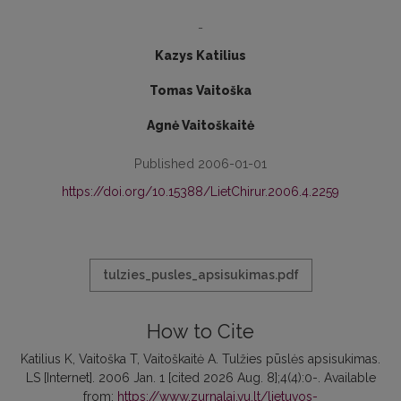
-
Kazys Katilius
Tomas Vaitoška
Agnė Vaitoškaitė
Published 2006-01-01
https://doi.org/10.15388/LietChirur.2006.4.2259
tulzies_pusles_apsisukimas.pdf
How to Cite
Katilius K, Vaitoška T, Vaitoškaitė A. Tulžies pūslės apsisukimas.
LS [Internet]. 2006 Jan. 1 [cited 2026 Aug. 8];4(4):0-. Available
from:
https://www.zurnalai.vu.lt/lietuvos-