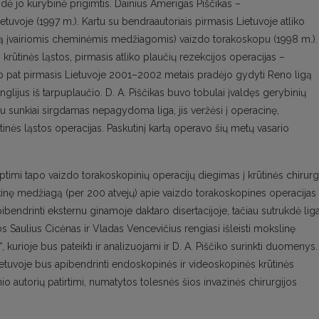
eidė jo kūrybinė prigimtis. Dainius Amerigas Piščikas –
tuvoje (1997 m.). Kartu su bendraautoriais pirmasis Lietuvoje atliko
 įvairiomis cheminėmis medžiagomis) vaizdo torakoskopu (1998 m.).
ūtinės ląstos, pirmasis atliko plaučių rezekcijos operacijas –
p pat pirmasis Lietuvoje 2001–2002 metais pradėjo gydyti Reno ligą
lijus iš tarpuplaučio. D. A. Piščikas buvo tobulai įvaldęs gerybinių
Jau sunkiai sirgdamas nepagydoma liga, jis veržėsi į operacinę,
inės ląstos operacijas. Paskutinį kartą operavo šių metų vasario
ryptimi tapo vaizdo torakoskopinių operacijų diegimas į krūtinės chirurg
nikinę medžiagą (per 200 atvejų) apie vaizdo torakoskopines operacijas
ibendrinti eksternu ginamoje daktaro disertacijoje, tačiau sutrukdė liga
s Saulius Cicėnas ir Vladas Vencevičius rengiasi išleisti mokslinę
 kurioje bus pateikti ir analizuojami ir D. A. Piščiko surinkti duomenys.
ietuvoje bus apibendrinti endoskopinės ir videoskopinės krūtinės
enio autorių patirtimi, numatytos tolesnės šios invazinės chirurgijos