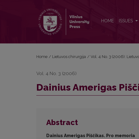
Dainius Amerigas Piščikas PRO MEMORIA
HOME
ISSUES
Home
/
Lietuvos chirurgija
/
Vol. 4 No. 3 (2006): Lietuv
Vol. 4 No. 3 (2006)
Dainius Amerigas Piš
Abstract
Dainius Amerigas Piščikas. Pro memoria