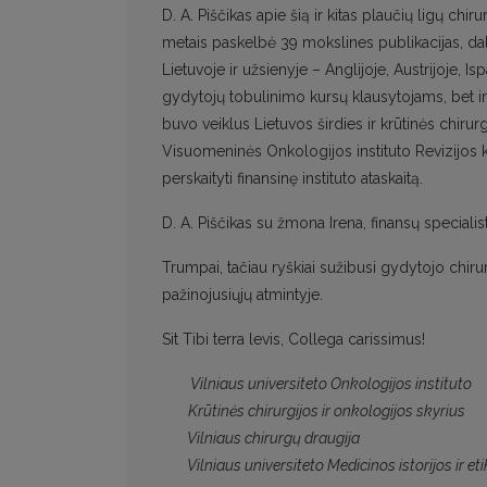
D. A. Piščikas apie šią ir kitas plaučių ligų c
metais paskelbė 39 mokslines publikacijas, d
Lietuvoje ir užsienyje – Anglijoje, Austrijoje, Isp
gydytojų tobulinimo kursų klausytojams, bet ir pa
buvo veiklus Lietuvos širdies ir krūtinės chirur
Visuomeninės Onkologijos instituto Revizijos k
perskaityti finansinę instituto ataskaitą.
D. A. Piščikas su žmona Irena, finansų special
Trumpai, tačiau ryškiai sužibusi gydytojo chir
pažinojusiųjų atmintyje.
Sit Tibi terra levis, Collega carissimus!
Vilniaus universiteto Onkologijos instituto
Krūtinės chirurgijos ir onkologijos skyrius
Vilniaus chirurgų draugija
Vilniaus universiteto Medicinos istorijos ir eti