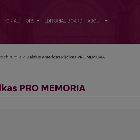
FOR AUTHORS
EDITORIAL BOARD
ABOUT
os chirurgija
/
Dainius Amerigas Piščikas PRO MEMORIA
čikas PRO MEMORIA