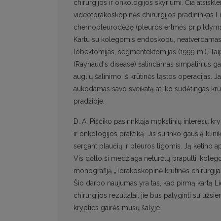
chirurgijos ir onkologijos skyriumi. Čia atsiskl
videotorakoskopinės chirurgijos pradininkas Lie
chemopleurodezę (pleuros ertmės pripildymą
Kartu su kolegomis endoskopu, neatverdamas kr
lobektomijas, segmentektomijas (1999 m.). Tai
(Raynaud's disease) šalindamas simpatinius gang
auglių šalinimo iš krūtinės ląstos operacijas. 
aukodamas savo sveikatą atliko sudėtingas krūt
pradžioje.
D. A. Piščiko pasirinktąja mokslinių interesų k
ir onkologijos praktiką. Jis surinko gausią kli
sergant plaučių ir pleuros ligomis. Ją ketino ap
Vis dėlto ši medžiaga neturėtų prapulti: kolego
monografiją „Torakoskopinė krūtinės chirurgija“,
Šio darbo naujumas yra tas, kad pirmą kartą L
chirurgijos rezultatai, jie bus palyginti su užsi
krypties gairės mūsų šalyje.