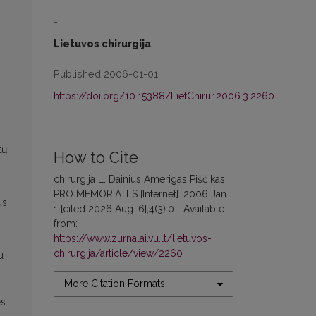
-
Lietuvos chirurgija
Published 2006-01-01
https://doi.org/10.15388/LietChirur.2006.3.2260
tų.
How to Cite
chirurgija L. Dainius Amerigas Piščikas
PRO MEMORIA. LS [Internet]. 2006 Jan.
us
1 [cited 2026 Aug. 6];4(3):0-. Available
from:
https://www.zurnalai.vu.lt/lietuvos-
chirurgija/article/view/2260
u
More Citation Formats
ės