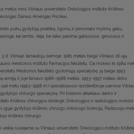
 metus mirė Vilniaus universiteto Onkologijos instituto Krūtinės
onkologas Dainius Amerigas Piščikas.
skleistis puikų gydytoją praktiką, ligonių ir personalo mylimą gabų
eteisinga, kai lemtis, deja, be laiko pasiima gabiuosius, geruosius ir
 d. Vilniuje, tarnautojų šeimoje. 1981 metais baigė Vilniaus 18-ąją
į Kauno medicinos instituto Farmacijos fakultetą. Čia mokėsi iki 1984 me
niversiteto Medicinos fakulteto gydomąją specialybę, ją baigė 1993
inę armiją ir joje tarnavo 1986–1988 metais. 1993–1997 metais dirbo
uo pat metu (1993–1998 m.) specializavosi rezidentūroje įvairiose Vilnia
o gydytojo chirurgo specialybę. Po tolesnio atkaklaus darbo ir
teto Krūtinės chirurgijos klinikoje, Onkologijos ir radiologijos mokslo
 jis įgyja gydytojo krūtinės chirurgo onkologo licenciją. Pastaruoju met
tojo krūtinės chirurgo.
veikla susiejama su Vilniaus universiteto Onkologijos instituto Krūtin