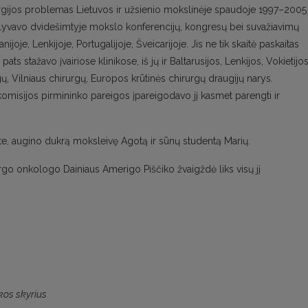
hirurgijos problemas Lietuvos ir užsienio mokslinėje spaudoje 1997–2005
alyvavo dvidešimtyje mokslo konferencijų, kongresų bei suvažiavimų
anijoje, Lenkijoje, Portugalijoje, Šveicarijoje. Jis ne tik skaitė paskaitas
ts stažavo įvairiose klinikose, iš jų ir Baltarusijos, Lenkijos, Vokietijos
gų, Vilniaus chirurgų, Europos krūtinės chirurgų draugijų narys.
omisijos pirmininko pareigos įpareigodavo jį kasmet parengti ir
iste, augino dukrą moksleivę Agotą ir sūnų studentą Marių.
urgo onkologo Dainiaus Amerigo Piščiko žvaigždė liks visų jį
kos skyrius