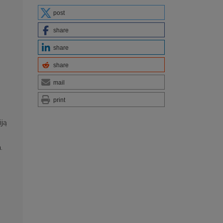
post
share
share
share
mail
print
iją
.