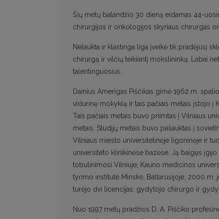
Šių metų balandžio 30 dieną eidamas 44-uosius
chirurgijos ir onkologijos skyriaus chirurgas 
Nelaukta ir klastinga liga įveikė tik pradėjusį 
chirurgą ir vilčių teikiantį mokslininką. Labai n
talentinguosius...
Dainius Amerigas Piščikas gimė 1962 m. spalio 3
vidurinę mokyklą ir tais pačiais metais įstojo 
Tais pačiais metais buvo priimtas į Vilniaus u
metais. Studijų metais buvo pašauktas į soviet
Vilniaus miesto universitetinėje ligoninėje ir t
universiteto klinikinėse bazėse. Ją baigęs įgij
tobulinimosi Vilniuje, Kauno medicinos universi
tyrimo institute Minske, Baltarusijoje, 2000 m.
turėjo dvi licencijas: gydytojo chirurgo ir gydy
Nuo 1997 metų pradžios D. A. Piščiko profesinė 