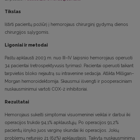
Tikslas
Ištirti pacientų požiūrį į hemorojaus chirurginį gydymą dienos
chirurgijos sąlygomis.
Ligoniai ir metodai
Paštu apklausti 2003 m. nuo III–IV laipsnio hemorojaus operuoti
34 pacientai (retrospektyvusis tyrimas). Pacientai operuoti taikant
tarpvietės bloko nejautrą su intravenine sedacija. Atlikta Milligan–
Morgan hemoroidektomija. Skausmui išvengti ir pooperaciniam
nuskausminimui vartoti COX-2 inhibitoriai.
Rezultatai
Hemorojaus sukelti simptomai visuomeninei veiklai ir darbui iki
operacijos trukdė 94,1% apklaustųjų. Po operacijos 91,2%
pacientų išnyko juos varginę skundai iki operacijos. Jokių
problemų neturėjo 21 (62%) apklaustasis. Taikytą nuskausminimą