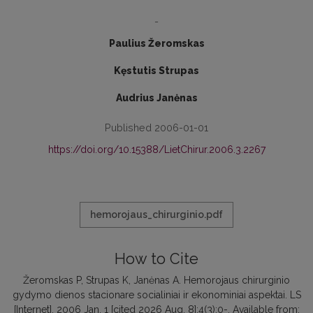
-
Paulius Žeromskas
Kęstutis Strupas
Audrius Janėnas
Published 2006-01-01
https://doi.org/10.15388/LietChirur.2006.3.2267
hemorojaus_chirurginio.pdf
How to Cite
Žeromskas P, Strupas K, Janėnas A. Hemorojaus chirurginio
gydymo dienos stacionare socialiniai ir ekonominiai aspektai. LS
[Internet]. 2006 Jan. 1 [cited 2026 Aug. 8];4(3):0-. Available from: