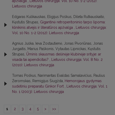
apžvalga
,
Lietuvos chirurgija: Vol. 10 No. 1-2 (2012):
Lietuvos chirurgija
Edgaras Kulikauskas, Eligijus Poškus, Dileta Rutkauskaitė,
Kęstutis Strupas,
Gigantinė retroperitoninio tarpo lipoma:
klinikinis atvejis ir literatūros apžvalga
,
Lietuvos chirurgija:
Vol. 10 No. 1-2 (2012): Lietuvos chirurgija
Agnius Juška, Ieva Žostautienė, Jonas Pivoriūnas, Jonas
Jurgaitis, Marius Paškonis, Vytautas Lipnickas, Kęstutis
Strupas,
Ūminis skausmas dešinėje klubinėje srityje: ar
visada tai apendicitas?
,
Lietuvos chirurgija: Vol. 8 No. 2
(2010): Lietuvos chirurgija
Tomas Poškus, Narimantas Evaldas Samalavičius, Paulius
Žeromskas, Remigijus Šiugžda,
Hemorojaus gydymas
sudėtiniu preparatu Ginkor Fort
,
Lietuvos chirurgija: Vol. 1
No. 1 (2003): Lietuvos chirurgija
1
2
3
4
5
>
>>