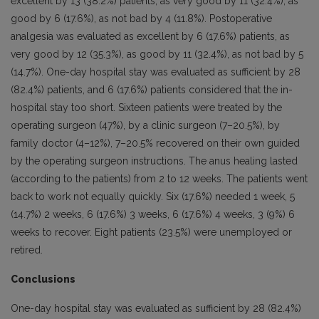
excellent by 13 (38.2%) patients, as very good by 11 (32.4%), as
good by 6 (17.6%), as not bad by 4 (11.8%). Postoperative
analgesia was evaluated as excellent by 6 (17.6%) patients, as
very good by 12 (35.3%), as good by 11 (32.4%), as not bad by 5
(14.7%). One-day hospital stay was evaluated as sufficient by 28
(82.4%) patients, and 6 (17.6%) patients considered that the in-
hospital stay too short. Sixteen patients were treated by the
operating surgeon (47%), by a clinic surgeon (7–20.5%), by
family doctor (4–12%), 7–20.5% recovered on their own guided
by the operating surgeon instructions. The anus healing lasted
(according to the patients) from 2 to 12 weeks. The patients went
back to work not equally quickly. Six (17.6%) needed 1 week, 5
(14.7%) 2 weeks, 6 (17.6%) 3 weeks, 6 (17.6%) 4 weeks, 3 (9%) 6
weeks to recover. Eight patients (23.5%) were unemployed or
retired.
Conclusions
One-day hospital stay was evaluated as sufficient by 28 (82.4%)