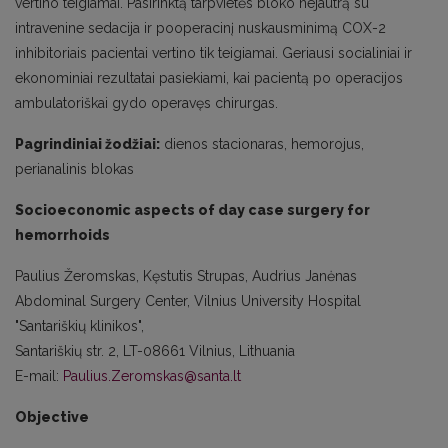
vertino teigiamai. Pasirinktą tarpvietės bloko nejautrą su
intravenine sedacija ir pooperacinį nuskausminimą COX-2
inhibitoriais pacientai vertino tik teigiamai. Geriausi socialiniai ir
ekonominiai rezultatai pasiekiami, kai pacientą po operacijos
ambulatoriškai gydo operavęs chirurgas.
Pagrindiniai žodžiai:
dienos stacionaras, hemorojus,
perianalinis blokas
Socioeconomic aspects of day case surgery for
hemorrhoids
Paulius Žeromskas, Kęstutis Strupas, Audrius Janėnas
Abdominal Surgery Center, Vilnius University Hospital
"Santariškių klinikos",
Santariškių str. 2, LT-08661 Vilnius, Lithuania
E-mail:
Paulius.Zeromskas@santa.lt
Objective