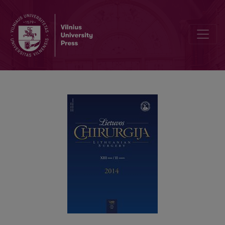
Hemorojaus chirurginio gydymo dienos stacionare socialiniai ir ek