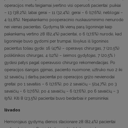
operacijos metu teigiamai įvertino visi operuoti pacientai: puikiai
– 13 (38,2%), labai gerai – 11 (32,4%), gerai – 6 (17,6%), neblogai –
4 (11,8%). Nepakankamo pooperacinio nuskausminimo nenurodė
nei vienas pacientas. Gydymą tik vieną parą ligoninėje kaip
pakankamą vertino 28 (82,4%) pacientai, o 6 (17,6%) nurodė, kad
ligoninėje buvo gydomi per trumpai. Išvykus iš ligoninės
pacientus toliau gydė: 16 (47%) – operavęs chirurgas, 7 (20,5%)
poliklinikos chirurgas, 4 (12%) – šeimos gydytojas, 7 (20,5% )
gydėsi patys pagal operavusio chirurgo rekomendacijas. Po
operacijos išangės gijimas, paciento nuomone, užtruko nuo 2 iki
12 savaičių. Į darbą pacientai po operacijos grįžo nevienodai
greitai: po 1 savaitės – 6 (17,6%), po 2 savaičių – 5(14,7%), po 3
savaičių – 6 (17,6%), po 4 savaičių – 6 (17,6%), po 6 savaičių – 3
(9%). Kiti 8 (23,5%) pacientai buvo bedarbiai ir pensininkai.
Išvados
Hemorojaus gydymą dienos stacionare 28 (82,4%) pacientai