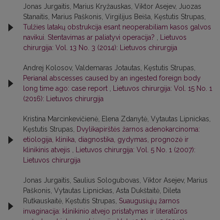
Jonas Jurgaitis, Marius Kryžauskas, Viktor Asejev, Juozas
Stanaitis, Marius Paškonis, Virgilijus Beiša, Kęstutis Strupas,
Tulžies latakų obstrukcija esant neoperabiliam kasos galvos
navikui. Stentavimas ar paliatyvi operacija?
,
Lietuvos
chirurgija: Vol. 13 No. 3 (2014): Lietuvos chirurgija
Andrej Kolosov, Valdemaras Jotautas, Kęstutis Strupas,
Perianal abscesses caused by an ingested foreign body
long time ago: case report
,
Lietuvos chirurgija: Vol. 15 No. 1
(2016): Lietuvos chirurgija
Kristina Marcinkevičienė, Elena Zdanytė, Vytautas Lipnickas,
Kęstutis Strupas,
Dvylikapirštės žarnos adenokarcinoma:
etiologija, klinika, diagnostika, gydymas, prognozė ir
klinikinis atvejis
,
Lietuvos chirurgija: Vol. 5 No. 1 (2007):
Lietuvos chirurgija
Jonas Jurgaitis, Saulius Sologubovas, Viktor Asejev, Marius
Paškonis, Vytautas Lipnickas, Asta Dukštaitė, Dileta
Rutkauskaitė, Kęstutis Strupas,
Suaugusiųjų žarnos
invaginacija: klinikinio atvejo pristatymas ir literatūros