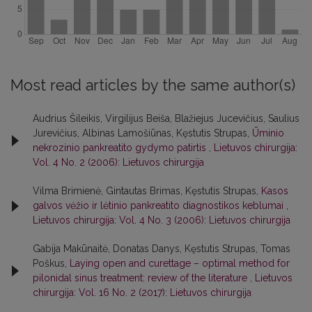
Most read articles by the same author(s)
Audrius Šileikis, Virgilijus Beiša, Blažiejus Jucevičius, Saulius
Jurevičius, Albinas Lamošiūnas, Kęstutis Strupas,
Ūminio
nekrozinio pankreatito gydymo patirtis
,
Lietuvos chirurgija:
Vol. 4 No. 2 (2006): Lietuvos chirurgija
Vilma Brimienė, Gintautas Brimas, Kęstutis Strupas,
Kasos
galvos vėžio ir lėtinio pankreatito diagnostikos keblumai
,
Lietuvos chirurgija: Vol. 4 No. 3 (2006): Lietuvos chirurgija
Gabija Makūnaitė, Donatas Danys, Kęstutis Strupas, Tomas
Poškus,
Laying open and curettage – optimal method for
pilonidal sinus treatment: review of the literature
,
Lietuvos
chirurgija: Vol. 16 No. 2 (2017): Lietuvos chirurgija