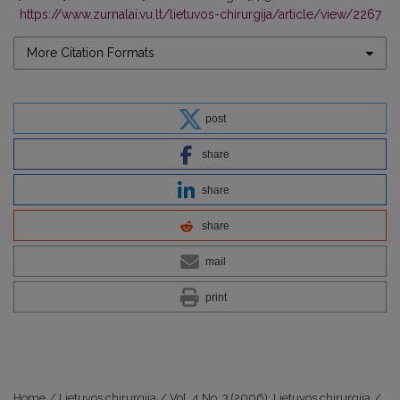
https://www.zurnalai.vu.lt/lietuvos-chirurgija/article/view/2267
More Citation Formats
post
share
share
share
mail
print
Home
/
Lietuvos chirurgija
/
Vol. 4 No. 3 (2006): Lietuvos chirurgija
/