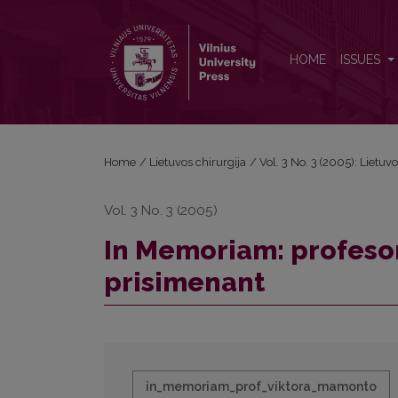
In Memoriam: profesorių Viktorą Mamontovą prisi
HOME
ISSUES
Home
/
Lietuvos chirurgija
/
Vol. 3 No. 3 (2005): Lietuvo
Vol. 3 No. 3 (2005)
In Memoriam: profeso
prisimenant
in_memoriam_prof_viktora_mamonto