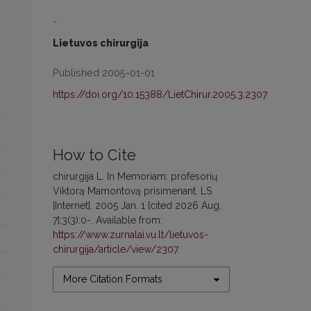
-
Lietuvos chirurgija
Published 2005-01-01
https://doi.org/10.15388/LietChirur.2005.3.2307
How to Cite
chirurgija L. In Memoriam: profesorių
Viktorą Mamontovą prisimenant. LS
[Internet]. 2005 Jan. 1 [cited 2026 Aug.
7];3(3):0-. Available from:
https://www.zurnalai.vu.lt/lietuvos-
chirurgija/article/view/2307
More Citation Formats