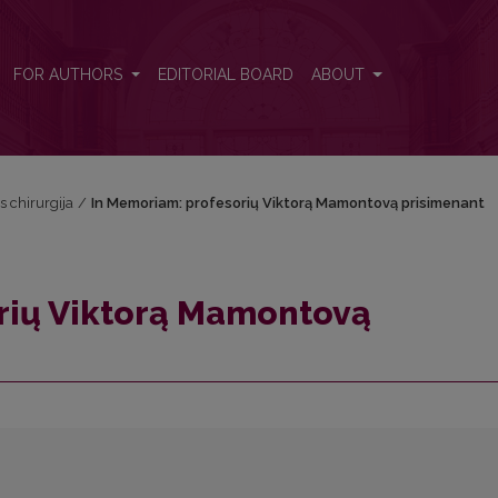
menant
FOR AUTHORS
EDITORIAL BOARD
ABOUT
s chirurgija
/
In Memoriam: profesorių Viktorą Mamontovą prisimenant
rių Viktorą Mamontovą