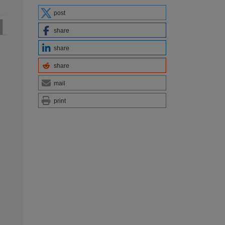
post
share
share
share
mail
print