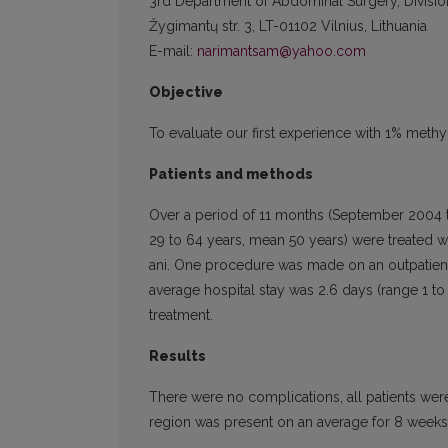
3rd Department of Abdominal Surgery, Divisio
Žygimantų str. 3, LT-01102 Vilnius, Lithuania
E-mail:
narimantsam@yahoo.com
Objective
To evaluate our first experience with 1% methyle
Patients and methods
Over a period of 11 months (September 2004 t
29 to 64 years, mean 50 years) were treated wit
ani. One procedure was made on an outpatient s
average hospital stay was 2.6 days (range 1 t
treatment.
Results
There were no complications, all patients wer
region was present on an average for 8 weeks