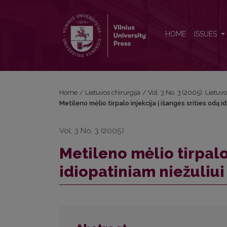
Metileno mėlio tirpalo injekcija į išangės srities odą
HOME
ISSUES
Home
/
Lietuvos chirurgija
/
Vol. 3 No. 3 (2005): Lietuvo
Metileno mėlio tirpalo injekcija į išangės srities odą i
Vol. 3 No. 3 (2005)
Metileno mėlio tirpalo 
idiopatiniam niežuliui