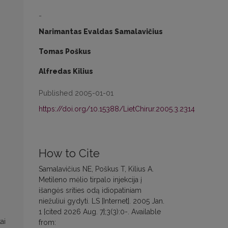
-
Narimantas Evaldas Samalavičius
Tomas Poškus
Alfredas Kilius
Published 2005-01-01
https://doi.org/10.15388/LietChirur.2005.3.2314
How to Cite
Samalavičius NE, Poškus T, Kilius A.
Metileno mėlio tirpalo injekcija į
išangės srities odą idiopatiniam
niežuliui gydyti. LS [Internet]. 2005 Jan.
1 [cited 2026 Aug. 7];3(3):0-. Available
ai
from: