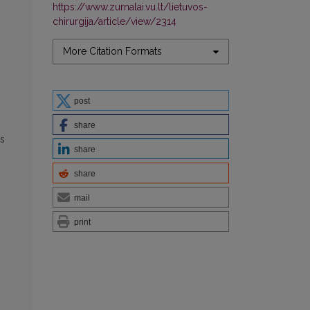
https://www.zurnalai.vu.lt/lietuvos-
chirurgija/article/view/2314
More Citation Formats
post
share
ės
share
share
mail
print