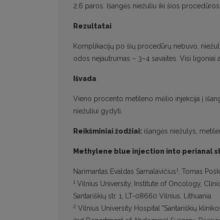
2,6 paros. Išangės niežuliu iki šios procedūro
Rezultatai
Komplikacijų po šių procedūrų nebuvo, niežulys
odos nejautrumas – 3–4 savaites. Visi ligoniai a
Išvada
Vieno procento metileno mėlio injekcija į išan
niežuliui gydyti.
Reikšminiai žodžiai:
išangės niežulys, metile
Methylene blue injection into perianal sk
1
Narimantas Evaldas Samalavičius
, Tomas Poš
1
Vilnius University, Institute of Oncology, Clini
Santariškių str. 1, LT-08660 Vilnius, Lithuania
2
Vilnius University Hospital "Santariškių kliniko