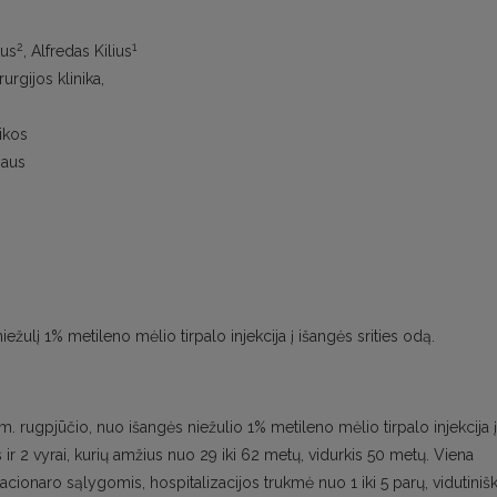
2
1
kus
, Alfredas Kilius
urgijos klinika,
nikos
iaus
iežulį 1% metileno mėlio tirpalo injekcija į išangės srities odą.
. rugpjūčio, nuo išangės niežulio 1% metileno mėlio tirpalo injekcija į
 ir 2 vyrai, kurių amžius nuo 29 iki 62 metų, vidurkis 50 metų. Viena
acionaro sąlygomis, hospitalizacijos trukmė nuo 1 iki 5 parų, vidutinišk