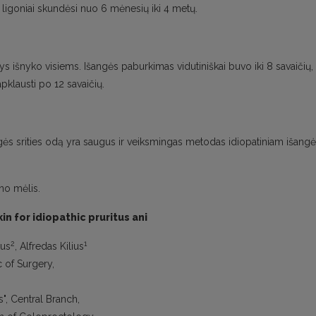
s ligoniai skundėsi nuo 6 mėnesių iki 4 metų.
 išnyko visiems. Išangės paburkimas vidutiniškai buvo iki 8 savaičių,
pklausti po 12 savaičių.
gės srities odą yra saugus ir veiksmingas metodas idiopatiniam išang
no mėlis.
in for idiopathic pruritus ani
2
1
kus
, Alfredas Kilius
c of Surgery,
s", Central Branch,