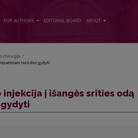
 idiopatiniam niežuliui gydyti
FOR AUTHORS
EDITORIAL BOARD
ABOUT
s chirurgija
/
diopatiniam niežuliui gydyti
injekcija į išangės srities odą
 gydyti