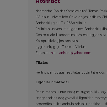
Abstract
1
Narimantas Evaldas Samalavičius
, Tomas Poš
1
Vilniaus universiteto Onkologijos instituto Chir
Santariškių g. 1, LT-08660 Vilnius
2
Vilniaus universiteto ligoninės Santariškių kli
Centro filialo III abdominalinės chirurgijos skyr
Koloproktologijos poskyris,
Žygimantų g. 3, LT-01102 Vilnius
El paštas:
narimantsam@yahoo.com
Tikslas
Įvertinti pirmuosius rezultatus gydant išangės n
Ligoniai ir metodai
Per 11 mėnesių, nuo 2004 m. rugsėjo iki 2005 m
išangės srities odą gydyti 6 ligoniai: 4 moterys
procedūra atlikta ambulatoriškai ir penkios – st