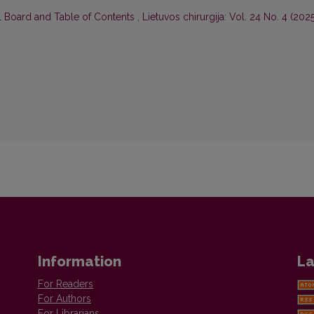
al Board and Table of Contents
,
Lietuvos chirurgija: Vol. 24 No. 4 (2025
Information
La
For Readers
For Authors
For Librarians