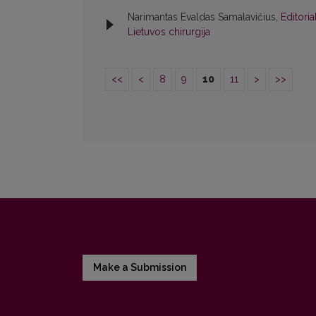
Narimantas Evaldas Samalavičius,
Editori
Lietuvos chirurgija
<<
<
8
9
10
11
>
>>
Make a Submission