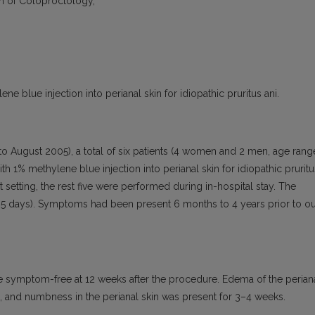
n of Coloproctology,
ne blue injection into perianal skin for idiopathic pruritus ani.
o August 2005), a total of six patients (4 women and 2 men, age rang
h 1% methylene blue injection into perianal skin for idiopathic pruritu
etting, the rest five were performed during in-hospital stay. The
o 5 days). Symptoms had been present 6 months to 4 years prior to o
e symptom-free at 12 weeks after the procedure. Edema of the perian
, and numbness in the perianal skin was present for 3–4 weeks.