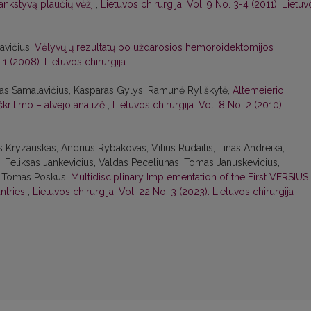
ankstyvą plaučių vėžį
,
Lietuvos chirurgija: Vol. 9 No. 3-4 (2011): Lietuv
avičius,
Vėlyvųjų rezultatų po uždarosios hemoroidektomijos
 1 (2008): Lietuvos chirurgija
s Samalavičius, Kasparas Gylys, Ramunė Ryliškytė,
Altemeierio
iškritimo – atvejo analizė
,
Lietuvos chirurgija: Vol. 8 No. 2 (2010):
us Kryzauskas, Andrius Rybakovas, Vilius Rudaitis, Linas Andreika,
 Feliksas Jankevicius, Valdas Peceliunas, Tomas Januskevicius,
s, Tomas Poskus,
Multidisciplinary Implementation of the First VERSIUS
untries
,
Lietuvos chirurgija: Vol. 22 No. 3 (2023): Lietuvos chirurgija