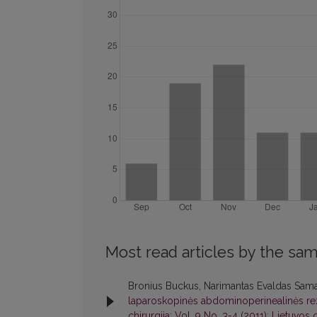
Most read articles by the sam
Bronius Buckus, Narimantas Evaldas Samala
laparoskopinės abdominoperinealinės rezek
chirurgija: Vol. 9 No. 3-4 (2011): Lietuvos c