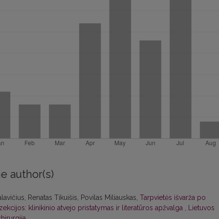
e author(s)
vičius, Renatas Tikuišis, Povilas Miliauskas,
Tarpvietės išvarža po
cijos: klinikinio atvejo pristatymas ir literatūros apžvalga
,
Lietuvos
hirurgija