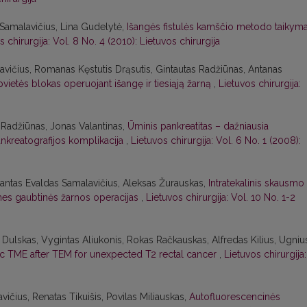
Samalavičius, Lina Gudelytė,
Išangės fistulės kamščio metodo taikym
s chirurgija: Vol. 8 No. 4 (2010): Lietuvos chirurgija
ičius, Romanas Kęstutis Drąsutis, Gintautas Radžiūnas, Antanas
pvietės blokas operuojant išangę ir tiesiąją žarną
,
Lietuvos chirurgija:
 Radžiūnas, Jonas Valantinas,
Ūminis pankreatitas – dažniausia
kreatografijos komplikacija
,
Lietuvos chirurgija: Vol. 6 No. 1 (2008):
imantas Evaldas Samalavičius, Aleksas Žurauskas,
Intratekalinis skausmo
nes gaubtinės žarnos operacijas
,
Lietuvos chirurgija: Vol. 10 No. 1-2
Dulskas, Vygintas Aliukonis, Rokas Račkauskas, Alfredas Kilius, Ugniu
ic TME after TEM for unexpected T2 rectal cancer
,
Lietuvos chirurgija:
ičius, Renatas Tikuišis, Povilas Miliauskas,
Autofluorescencinės