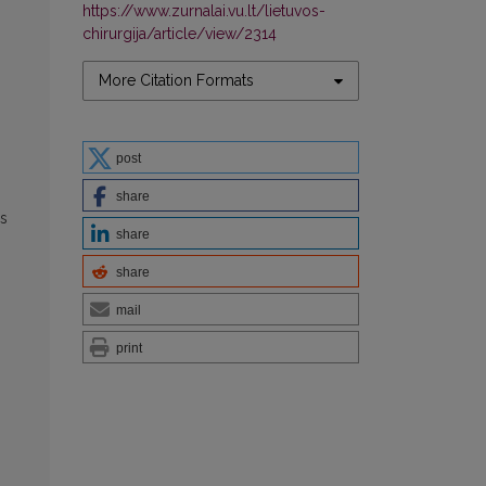
https://www.zurnalai.vu.lt/lietuvos-
chirurgija/article/view/2314
More Citation Formats
post
share
ės
share
share
mail
print