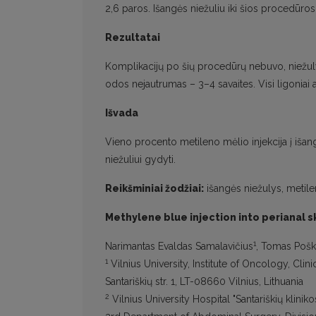
2,6 paros. Išangės niežuliu iki šios procedūro
Rezultatai
Komplikacijų po šių procedūrų nebuvo, niežulys
odos nejautrumas – 3–4 savaites. Visi ligoniai a
Išvada
Vieno procento metileno mėlio injekcija į išan
niežuliui gydyti.
Reikšminiai žodžiai:
išangės niežulys, metile
Methylene blue injection into perianal sk
1
Narimantas Evaldas Samalavičius
, Tomas Poš
1
Vilnius University, Institute of Oncology, Clini
Santariškių str. 1, LT-08660 Vilnius, Lithuania
2
Vilnius University Hospital "Santariškių kliniko