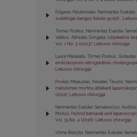
Edgaras Palubinskas, Narimantas Evaldas 
sudėtingai išangės fistulei gydyti
,
Lietuvo
Tomas Poškus, Narimantas Evaldas Samalav
Vaitkus, Alfredas Songaila,
Užpakalinis tar
Vol. 1 No. 3 (2003): Lietuvos chirurgija
Laura Mašalaitė, Tomas Poškus, Gintautas
endoskopinės retrogradinės cholangiopan
Lietuvos chirurgija
Povilas Miliauskas, Renatas Tikuišis, Nar
malšinimas morfinu atliekant laparoskopi
(2012): Lietuvos chirurgija
Narimantas Evaldas Samalavičius, Audrius 
Mickys,
Hybrid transanal and laparoscop
Vol. 15 No. 4 (2016): Lietuvos chirurgija
Vilma Brazytė, Narimantas Evaldas Samalav