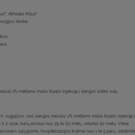
2
1
kus
, Alfredas Kilius
urgijos klinika,
nikos
iaus
iežulį 1% metileno mėlio tirpalo injekcija į išangės srities odą.
. rugpjūčio, nuo išangės niežulio 1% metileno mėlio tirpalo injekcija į
 ir 2 vyrai, kurių amžius nuo 29 iki 62 metų, vidurkis 50 metų. Viena
acionaro sąlygomis, hospitalizacijos trukmė nuo 1 iki 5 parų, vidutinišk