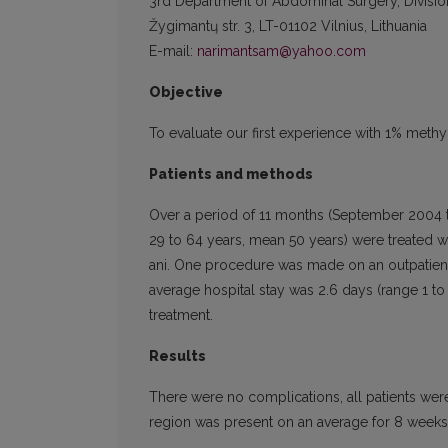
3rd Department of Abdominal Surgery, Divisio
Žygimantų str. 3, LT-01102 Vilnius, Lithuania
E-mail:
narimantsam@yahoo.com
Objective
To evaluate our first experience with 1% methyle
Patients and methods
Over a period of 11 months (September 2004 t
29 to 64 years, mean 50 years) were treated wit
ani. One procedure was made on an outpatient s
average hospital stay was 2.6 days (range 1 t
treatment.
Results
There were no complications, all patients wer
region was present on an average for 8 weeks