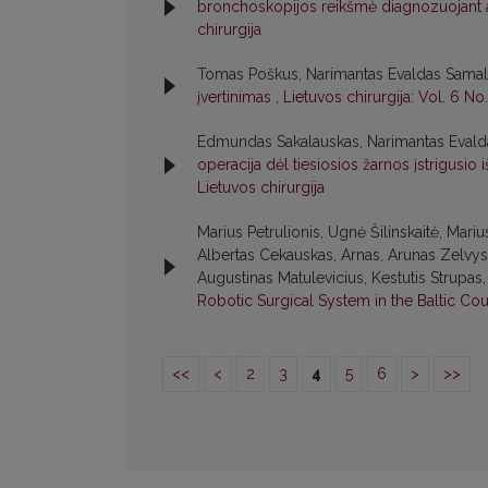
bronchoskopijos reikšmė diagnozuojant 
chirurgija
Tomas Poškus, Narimantas Evaldas Samal
įvertinimas
,
Lietuvos chirurgija: Vol. 6 No.
Edmundas Sakalauskas, Narimantas Evalda
operacija dėl tiesiosios žarnos įstrigusio 
Lietuvos chirurgija
Marius Petrulionis, Ugnė Šilinskaitė, Mari
Albertas Cekauskas, Arnas, Arunas Zelvys,
Augustinas Matulevicius, Kestutis Strupa
Robotic Surgical System in the Baltic Co
<<
<
2
3
4
5
6
>
>>