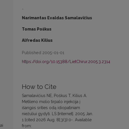
-
Narimantas Evaldas Samalavičius
Tomas Poškus
Alfredas Kilius
Published 2005-01-01
https://doi.org/10.15388/LietChirur.2005.3.2314
How to Cite
Samalavičius NE, Poškus T, Kilius A.
Metileno mėlio tirpalo injekcija į
išangės srities odą idiopatiniam
niežuliui gydyti. LS [Internet]. 2005 Jan.
1 [cited 2026 Aug. 8];3(3):0-. Available
ai
from: