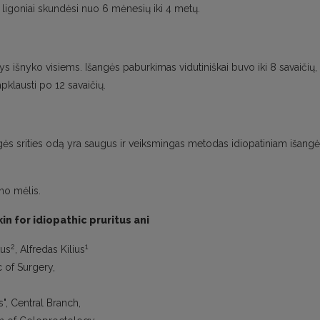
s ligoniai skundėsi nuo 6 mėnesių iki 4 metų.
 išnyko visiems. Išangės paburkimas vidutiniškai buvo iki 8 savaičių,
pklausti po 12 savaičių.
gės srities odą yra saugus ir veiksmingas metodas idiopatiniam išang
no mėlis.
in for idiopathic pruritus ani
2
1
kus
, Alfredas Kilius
c of Surgery,
s", Central Branch,