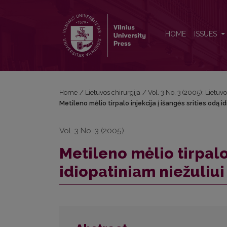
Metileno mėlio tirpalo injekcija į išangės srities odą
HOME
ISSUES
Home
/
Lietuvos chirurgija
/
Vol. 3 No. 3 (2005): Lietuvo
Metileno mėlio tirpalo injekcija į išangės srities odą i
Vol. 3 No. 3 (2005)
Metileno mėlio tirpalo 
idiopatiniam niežuliui