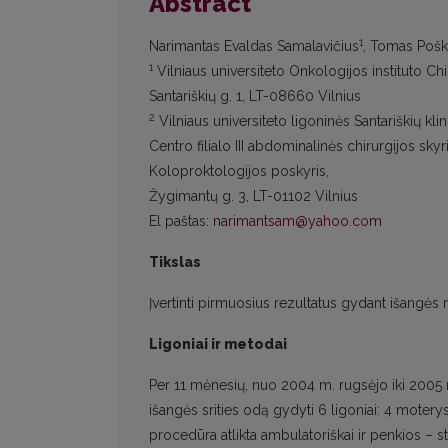
Abstract
1
Narimantas Evaldas Samalavičius
, Tomas Poš
1
Vilniaus universiteto Onkologijos instituto Chir
Santariškių g. 1, LT-08660 Vilnius
2
Vilniaus universiteto ligoninės Santariškių kli
Centro filialo III abdominalinės chirurgijos skyr
Koloproktologijos poskyris,
Žygimantų g. 3, LT-01102 Vilnius
El paštas:
narimantsam@yahoo.com
Tikslas
Įvertinti pirmuosius rezultatus gydant išangės n
Ligoniai ir metodai
Per 11 mėnesių, nuo 2004 m. rugsėjo iki 2005 m
išangės srities odą gydyti 6 ligoniai: 4 moterys
procedūra atlikta ambulatoriškai ir penkios – st