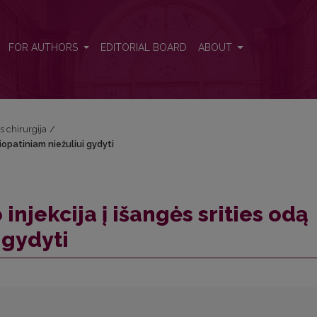
 idiopatiniam niežuliui gydyti
FOR AUTHORS
EDITORIAL BOARD
ABOUT
s chirurgija
/
diopatiniam niežuliui gydyti
injekcija į išangės srities odą
 gydyti