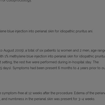
n of Coloproctology,
ne blue injection into perianal skin for idiopathic pruritus ani.
o August 2005), a total of six patients (4 women and 2 men, age rang
h 1% methylene blue injection into perianal skin for idiopathic pruritu
etting, the rest five were performed during in-hospital stay. The
o 5 days). Symptoms had been present 6 months to 4 years prior to o
e symptom-free at 12 weeks after the procedure. Edema of the perian
, and numbness in the perianal skin was present for 3–4 weeks.