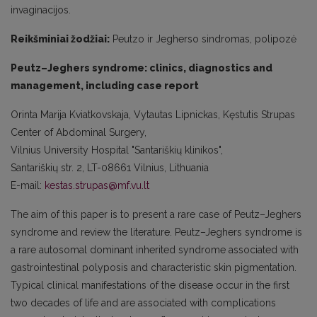
invaginacijos.
Reikšminiai žodžiai:
Peutzo ir Jegherso sindromas, polipozė
Peutz–Jeghers syndrome: clinics, diagnostics and
management, including case report
Orinta Marija Kviatkovskaja, Vytautas Lipnickas, Kęstutis Strupas
Center of Abdominal Surgery,
Vilnius University Hospital "Santariškių klinikos",
Santariškių str. 2, LT-08661 Vilnius, Lithuania
E-mail:
kestas.strupas@mf.vu.lt
The aim of this paper is to present a rare case of Peutz–Jeghers
syndrome and review the literature. Peutz–Jeghers syndrome is
a rare autosomal dominant inherited syndrome associated with
gastrointestinal polyposis and characteristic skin pigmentation.
Typical clinical manifestations of the disease occur in the first
two decades of life and are associated with complications