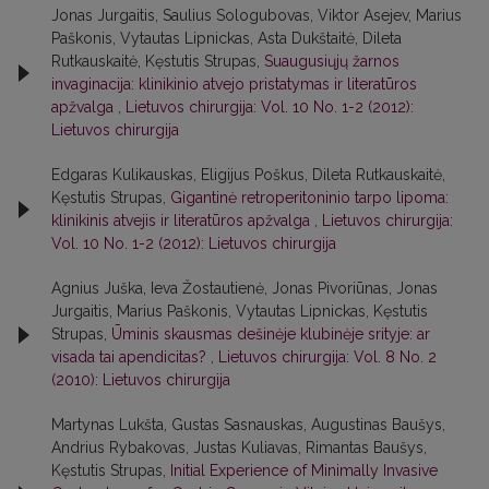
Jonas Jurgaitis, Saulius Sologubovas, Viktor Asejev, Marius
Paškonis, Vytautas Lipnickas, Asta Dukštaitė, Dileta
Rutkauskaitė, Kęstutis Strupas,
Suaugusiųjų žarnos
invaginacija: klinikinio atvejo pristatymas ir literatūros
apžvalga
,
Lietuvos chirurgija: Vol. 10 No. 1-2 (2012):
Lietuvos chirurgija
Edgaras Kulikauskas, Eligijus Poškus, Dileta Rutkauskaitė,
Kęstutis Strupas,
Gigantinė retroperitoninio tarpo lipoma:
klinikinis atvejis ir literatūros apžvalga
,
Lietuvos chirurgija:
Vol. 10 No. 1-2 (2012): Lietuvos chirurgija
Agnius Juška, Ieva Žostautienė, Jonas Pivoriūnas, Jonas
Jurgaitis, Marius Paškonis, Vytautas Lipnickas, Kęstutis
Strupas,
Ūminis skausmas dešinėje klubinėje srityje: ar
visada tai apendicitas?
,
Lietuvos chirurgija: Vol. 8 No. 2
(2010): Lietuvos chirurgija
Martynas Lukšta, Gustas Sasnauskas, Augustinas Baušys,
Andrius Rybakovas, Justas Kuliavas, Rimantas Baušys,
Kęstutis Strupas,
Initial Experience of Minimally Invasive