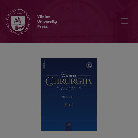
Peutzo ir Jegherso sindromo klinika, diagnostika, gydymas ir klinikin