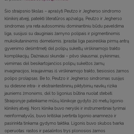
Šio straipsnio tikslas – aprašyti Peutzo ir Jegherso sindromo
klinikinį atvejį, pateikti literatūros apžvalgą. Peutzo ir Jegherso
sindromas yra reta autosominiu dominantiniu būdu paveldima
liga, susijusi su dauginiais žarnyno polipais ir pigmentinėmis
mukokutaninėmis dėmelėmis. Įprastai liga pasireiškia pirmą antrą
gyvenimo dešimtmetį dėl polipų sukeltų virškinamojo trakto
komplikacijų. Dažniausi skundai – pilvo skausmai, pykinimas,
vėmimas dėl besikartojančios polipų sukeltos žarnų
invaginacijos, kraujavimas iš virškinamojo trakto, tiesiosios žarnos
polipo prolapsas. Be to, Peutzo ir Jegherso sindromas susijęs
su didesne intra- ir ekstraintestininių piktybinių navikų rizika
jauniems žmonėms, dėl to ligonius būtina nuolat stebėti.
Straipsnyje pateikiame mūsų klinikoje gydyto 20 metų ligonio
klinikinį atvejį. Nors klinika buvo neryški ir instrumentiniai tyrimai
neinformatyvūs, buvo kritiškai įvertinta ligonio anamnezė ir
pasirinkta tinkama gydymo taktika. Ligonis buvo skubos tvarka
operuotas: rastos ir pašalintos trys plonosios žarnos