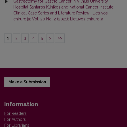
Gastrectomy for Gastric Cancer in Vilnius University
Hospital Santaros Klinikos and National Cancer Institute:
Clinical Case Series and Literature Review
,
Lietuvos
chirurgija: Vol. 20 No. 2 (2021): Lietuvos chirurgija
1
2
3
4
5
>
>>
Make a Submission
Information
For Readers
For Authors
For Librarians