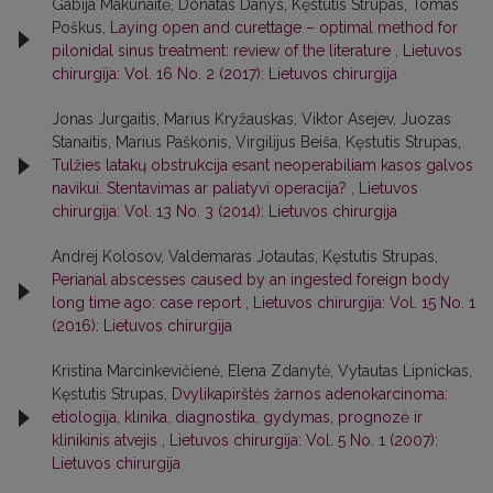
Gabija Makūnaitė, Donatas Danys, Kęstutis Strupas, Tomas
Poškus,
Laying open and curettage – optimal method for
pilonidal sinus treatment: review of the literature
,
Lietuvos
chirurgija: Vol. 16 No. 2 (2017): Lietuvos chirurgija
Jonas Jurgaitis, Marius Kryžauskas, Viktor Asejev, Juozas
Stanaitis, Marius Paškonis, Virgilijus Beiša, Kęstutis Strupas,
Tulžies latakų obstrukcija esant neoperabiliam kasos galvos
navikui. Stentavimas ar paliatyvi operacija?
,
Lietuvos
chirurgija: Vol. 13 No. 3 (2014): Lietuvos chirurgija
Andrej Kolosov, Valdemaras Jotautas, Kęstutis Strupas,
Perianal abscesses caused by an ingested foreign body
long time ago: case report
,
Lietuvos chirurgija: Vol. 15 No. 1
(2016): Lietuvos chirurgija
Kristina Marcinkevičienė, Elena Zdanytė, Vytautas Lipnickas,
Kęstutis Strupas,
Dvylikapirštės žarnos adenokarcinoma:
etiologija, klinika, diagnostika, gydymas, prognozė ir
klinikinis atvejis
,
Lietuvos chirurgija: Vol. 5 No. 1 (2007):
Lietuvos chirurgija