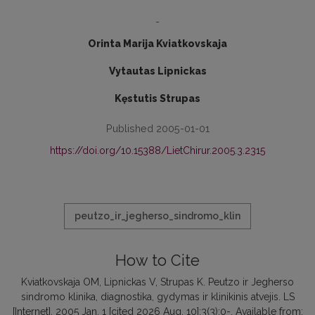
-
Orinta Marija Kviatkovskaja
Vytautas Lipnickas
Kęstutis Strupas
Published 2005-01-01
https://doi.org/10.15388/LietChirur.2005.3.2315
peutzo_ir_jegherso_sindromo_klin
How to Cite
Kviatkovskaja OM, Lipnickas V, Strupas K. Peutzo ir Jegherso
sindromo klinika, diagnostika, gydymas ir klinikinis atvejis. LS
[Internet]. 2005 Jan. 1 [cited 2026 Aug. 10];3(3):0-. Available from: