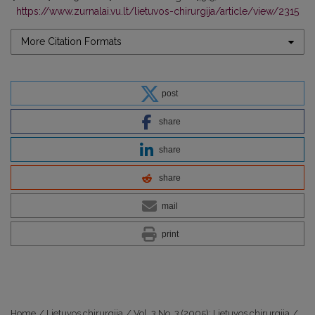
https://www.zurnalai.vu.lt/lietuvos-chirurgija/article/view/2315
More Citation Formats
post
share
share
share
mail
print
Home
/
Lietuvos chirurgija
/
Vol. 3 No. 3 (2005): Lietuvos chirurgija
/