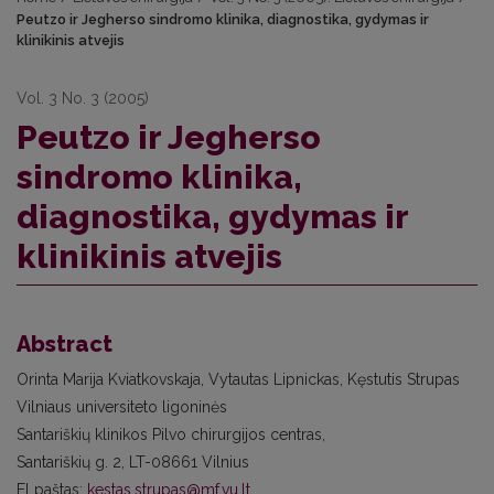
Peutzo ir Jegherso sindromo klinika, diagnostika, gydymas ir
klinikinis atvejis
Vol. 3 No. 3 (2005)
Peutzo ir Jegherso
sindromo klinika,
diagnostika, gydymas ir
klinikinis atvejis
Abstract
Orinta Marija Kviatkovskaja, Vytautas Lipnickas, Kęstutis Strupas
Vilniaus universiteto ligoninės
Santariškių klinikos Pilvo chirurgijos centras,
Santariškių g. 2, LT-08661 Vilnius
El paštas:
kestas.strupas@mf.vu.lt