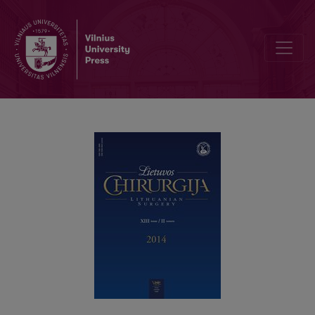
Sąauginis žarnų nepraeinamumas: šiuolaikinė diagnostika ir gydyma