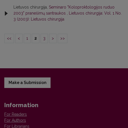
Lietuvos chirurgija,
Seminaro "Koloproktologijos ruduo
2003" pranešimų santraukos
,
Lietuvos chirurgija: Vol. 1 No.
3 (2003): Lietuvos chirurgija
<<
<
1
2
3
>
>>
Make a Submission
Information
For Readers
For Authors
For Librarians