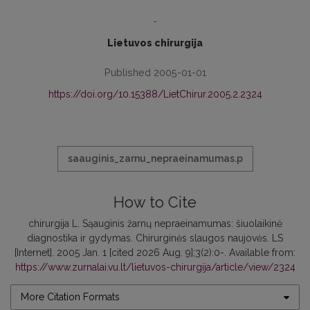
-
Lietuvos chirurgija
Published 2005-01-01
https://doi.org/10.15388/LietChirur.2005.2.2324
saauginis_zarnu_nepraeinamumas.p
How to Cite
chirurgija L. Sąauginis žarnų nepraeinamumas: šiuolaikinė
diagnostika ir gydymas. Chirurginės slaugos naujovės. LS
[Internet]. 2005 Jan. 1 [cited 2026 Aug. 9];3(2):0-. Available from:
https://www.zurnalai.vu.lt/lietuvos-chirurgija/article/view/2324
More Citation Formats