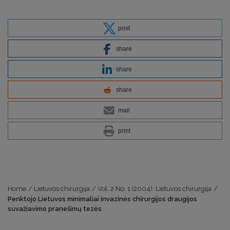
post
share
share
share
mail
print
Home
/
Lietuvos chirurgija
/
Vol. 2 No. 1 (2004): Lietuvos chirurgija
/
Penktojo Lietuvos minimaliai invazinės chirurgijos draugijos
suvažiavimo pranešimų tezės