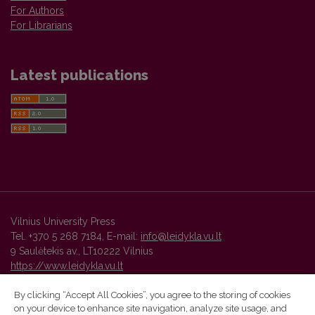
For Authors
For Librarians
Latest publications
Vilnius University Press
Tel. +370 5 268 7184, E-mail:
info@leidykla.vu.lt
9 Saulėtekis av., LT10222 Vilnius
https://www.leidykla.vu.lt
By clicking “Accept All Cookies”, you agree to the storing of cookies
on your device to enhance site navigation, analyze site usage, and