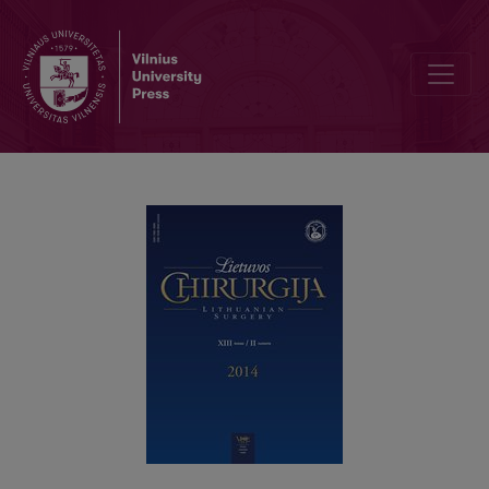
Penktojo Lietuvos minimaliai invazinės chirurgijos draugijos suvaž