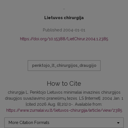
-
Lietuvos chirurgija
Published 2004-01-01
https://doi.org/10.15388/LietChirur.2004.1.2385
penktojo_lt_chirurgijos_draugijo
How to Cite
chirurgija L. Penktojo Lietuvos minimaliai invazinės chirurgijos
draugijos suvažiavimo pranešimų tezės. LS [Internet]. 2004 Jan. 1
[cited 2026 Aug. 8];2(1):0-. Available from:
https://www.zurnalai.vu.lt/lietuvos-chirurgija/article/view/2385
More Citation Formats