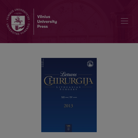
Training of basic laparoscopic skills in surgical education