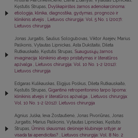
Kristina Marcinkevičienė, Elena Zdanytė, Vytautas Lipnickas,
Kęstutis Strupas,
Dvylikapirštės žarnos adenokarcinoma:
etiologija, klinika, diagnostika, gydymas, prognozė ir
klinikinis atvejis
,
Lietuvos chirurgija: Vol. 5 No. 1 (2007):
Lietuvos chirurgija
Jonas Jurgaitis, Saulius Sologubovas, Viktor Asejev, Marius
Paškonis, Vytautas Lipnickas, Asta Dukštaitė, Dileta
Rutkauskaitė, Kęstutis Strupas,
Suaugusiųjų žarnos
invaginacija: klinikinio atvejo pristatymas ir literatūros
apžvalga
,
Lietuvos chirurgija: Vol. 10 No. 1-2 (2012):
Lietuvos chirurgija
Edgaras Kulikauskas, Eligijus Poškus, Dileta Rutkauskaitė,
Kęstutis Strupas,
Gigantinė retroperitoninio tarpo lipoma:
klinikinis atvejis ir literatūros apžvalga
,
Lietuvos chirurgija:
Vol. 10 No. 1-2 (2012): Lietuvos chirurgija
Agnius Juška, Ieva Žostautienė, Jonas Pivoriūnas, Jonas
Jurgaitis, Marius Paškonis, Vytautas Lipnickas, Kęstutis
Strupas,
Ūminis skausmas dešinėje klubinėje srityje: ar
visada tai apendicitas?
,
Lietuvos chirurgija: Vol. 8 No. 2