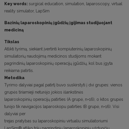
Key words:
surgical education, simulation, laparoscopy, virtual
reality simulator, LapSim
Bazinių laparoskopinių įgūdžių įgijimas studijuojant
mediciną
Tikslas
Atlikti tyrimą, siekiant įvertinti kompiuterinių laparoskopinių
simuliatorių naudojimą medicinos studijoms mokant
pagrindinių laparoskopinių operacijų įgūdžių, kol bus įgyta
reikiama patirtis.
Metodika
Tyrimo dalyviai pagal patirtį buvo suskirstyti į dvi grupes: vienos
grupės tiriamieji neturėjo jokios išankstinės
laparoskopinių operacijų patirties (A grupė, n=16), o kitos grupės
turėjo tik navigacijos laparoskopu patirties (B grupė, n=16). Visi
dalyviai per
trejas pratybas su laparoskopiniu virtualiu simuliatoriumi
LapSim® atliko trijų pagrindinių laparoskopinių užduočių