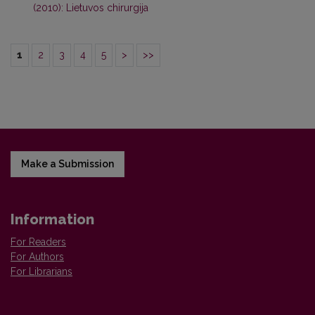
(2010): Lietuvos chirurgija
1
2
3
4
5
>
>>
Make a Submission
Information
For Readers
For Authors
For Librarians