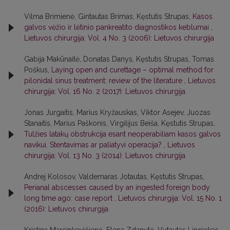
Vilma Brimienė, Gintautas Brimas, Kęstutis Strupas,
Kasos
galvos vėžio ir lėtinio pankreatito diagnostikos keblumai
,
Lietuvos chirurgija: Vol. 4 No. 3 (2006): Lietuvos chirurgija
Gabija Makūnaitė, Donatas Danys, Kęstutis Strupas, Tomas
Poškus,
Laying open and curettage – optimal method for
pilonidal sinus treatment: review of the literature
,
Lietuvos
chirurgija: Vol. 16 No. 2 (2017): Lietuvos chirurgija
Jonas Jurgaitis, Marius Kryžauskas, Viktor Asejev, Juozas
Stanaitis, Marius Paškonis, Virgilijus Beiša, Kęstutis Strupas,
Tulžies latakų obstrukcija esant neoperabiliam kasos galvos
navikui. Stentavimas ar paliatyvi operacija?
,
Lietuvos
chirurgija: Vol. 13 No. 3 (2014): Lietuvos chirurgija
Andrej Kolosov, Valdemaras Jotautas, Kęstutis Strupas,
Perianal abscesses caused by an ingested foreign body
long time ago: case report
,
Lietuvos chirurgija: Vol. 15 No. 1
(2016): Lietuvos chirurgija