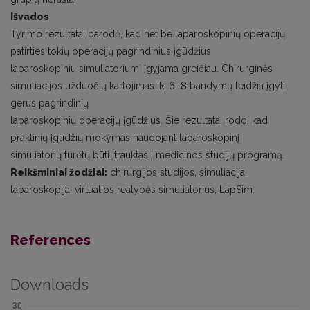
Išvados
Tyrimo rezultatai parodė, kad net be laparoskopinių operacijų
patirties tokių operacijų pagrindinius įgūdžius
laparoskopiniu simuliatoriumi įgyjama greičiau. Chirurginės
simuliacijos užduočių kartojimas iki 6–8 bandymų leidžia įgyti
gerus pagrindinių
laparoskopinių operacijų įgūdžius. Šie rezultatai rodo, kad
praktinių įgūdžių mokymas naudojant laparoskopinį
simuliatorių turėtų būti įtrauktas į medicinos studijų programą.
Reikšminiai žodžiai:
chirurgijos studijos, simuliacija,
laparoskopija, virtualios realybės simuliatorius, LapSim.
References
Downloads