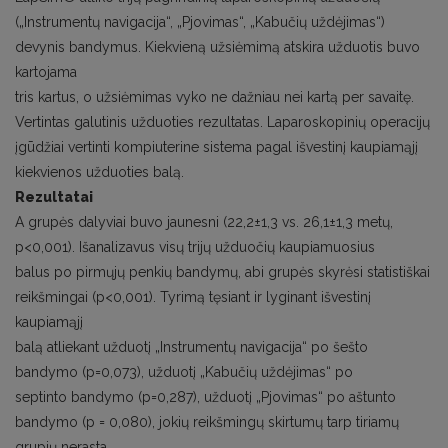
(„Instrumentų navigacija“, „Pjovimas“, „Kabučių uždėjimas“)
devynis bandymus. Kiekvieną užsiėmimą atskira užduotis buvo
kartojama
tris kartus, o užsiėmimas vyko ne dažniau nei kartą per savaitę.
Vertintas galutinis užduoties rezultatas. Laparoskopinių operacijų
įgūdžiai vertinti kompiuterine sistema pagal išvestinį kaupiamąjį
kiekvienos užduoties balą.
Rezultatai
A grupės dalyviai buvo jaunesni (22,2±1,3 vs. 26,1±1,3 metų,
p<0,001). Išanalizavus visų trijų užduočių kaupiamuosius
balus po pirmųjų penkių bandymų, abi grupės skyrėsi statistiškai
reikšmingai (p<0,001). Tyrimą tęsiant ir lyginant išvestinį
kaupiamąjį
balą atliekant užduotį „Instrumentų navigacija“ po šešto
bandymo (p=0,073), užduotį „Kabučių uždėjimas“ po
septinto bandymo (p=0,287), užduotį „Pjovimas“ po aštunto
bandymo (p = 0,080), jokių reikšmingų skirtumų tarp tiriamų
grupių nerasta.