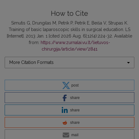
How to Cite
Simutis G, Drungilas M, Petrik P, Petrik E, Beiša V, Strupas K.
Training of basic laparoscopic skills in surgical education. LS
[Internet]. 2013 Jan. 1 [cited 2026 Aug. 6];12(4):224-32. Available
from:
https://www.zurnalai.vu.lt/lietuvos-
chirurgija/article/view/2841
More Citation Formats
post
share
share
share
mail