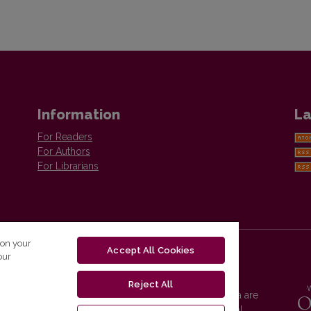
Information
La
For Readers
For Authors
For Librarians
 on your
Accept All Cookies
our
Reject All
Vilnius University Press platform and metadata are
distributed by
Creative Commons International