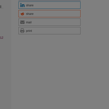
share
share
mail
print
 12