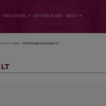
FOR AUTHORS
EDITORIAL BOARD
ABOUT
uvos chirurgija
/
Informacija autoriams LT
 LT