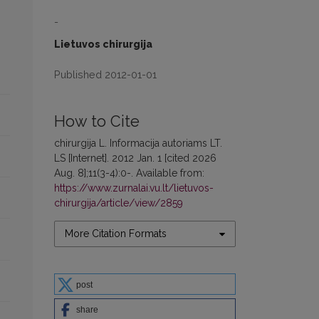
-
Lietuvos chirurgija
Published 2012-01-01
How to Cite
chirurgija L. Informacija autoriams LT.
LS [Internet]. 2012 Jan. 1 [cited 2026
Aug. 8];11(3-4):0-. Available from:
https://www.zurnalai.vu.lt/lietuvos-
chirurgija/article/view/2859
More Citation Formats
post
share