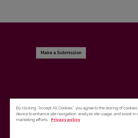
Make a Submission
By clicking “Accept All Cookies”, you agree to the storing of cookies
device to enhance site navigation, analyze site usage, and assist in 
Vilnius University Press
marketing efforts.
Privacy policy
Tel. +370 5 268 7184, E-mail:
info@leidykla.vu.lt
9 Saulėtekis av., LT10222 Vilnius