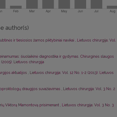
e author(s)
btinės ir tiesiosios žarnos piktybiniai navikai
,
Lietuvos chirurgija: Vol.
einamumas: šiuolaikinė diagnostika ir gydymas. Chirurginės slaugos
2 (2005): Lietuvos chirurgija
urgijos aktualijos
,
Lietuvos chirurgija: Vol. 12 No. 1-2 (2013): Lietuvos
loproktologų draugijos suvažiavimas
,
Lietuvos chirurgija: Vol. 3 No. 2
rių Viktorą Mamontovą prisimenant
,
Lietuvos chirurgija: Vol. 3 No. 3