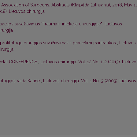
 Association of Surgeons: Abstracts (Klaipėda (Lithuania), 2018, May 1
018): Lietuvos chirurgija
iacijos suvažiavimas "Trauma ir infekcija chirurgijoje"
,
Lietuvos
irurgija
oproktologų draugijos suvažiavimas - pranešimų santraukos
,
Lietuvos
irurgija
rectal CONFERENCE
,
Lietuvos chirurgija: Vol. 12 No. 1-2 (2013): Lietuvo
tologijos raida Kaune
,
Lietuvos chirurgija: Vol. 1 No. 3 (2003): Lietuvos