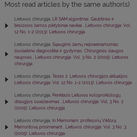
Most read articles by the same author(s)
Lietuvos chirurgija,
LR SAM algoritmai. Gaubtinės ir
tiesiosios žarnos piktybiniai navikai
,
Lietuvos chirurgija: Vol.
12 No. 1-2 (2013): Lietuvos chirurgija
Lietuvos chirurgija,
Sąauginis žarnų nepraeinamumas:
šiuolaikinė diagnostika ir gydymas. Chirurginės slaugos
naujovės
,
Lietuvos chirurgija: Vol. 3 No. 2 (2005): Lietuvos
chirurgija
Lietuvos chirurgija,
Tezės 2. Lietuvos chirurgijos aktualijos
,
Lietuvos chirurgija: Vol. 12 No. 1-2 (2013): Lietuvos chirurgija
Lietuvos chirurgija,
Penktasis Lietuvos koloproktologų
draugijos suvažiavimas
,
Lietuvos chirurgija: Vol. 3 No. 2
(2005): Lietuvos chirurgija
Lietuvos chirurgija,
In Memoriam: profesorių Viktorą
Mamontovą prisimenant
,
Lietuvos chirurgija: Vol. 3 No. 3
(2005): Lietuvos chirurgija