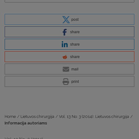
post
share
share
share
mail
print
Home
/
Lietuvos chirurgija
/
Vol. 13 No. 3 (2014): Lietuvos chirurgija
/
Informacija autoriams