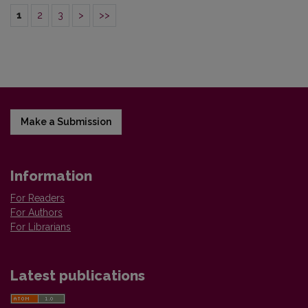
1
2
3
>
>>
Make a Submission
Information
For Readers
For Authors
For Librarians
Latest publications