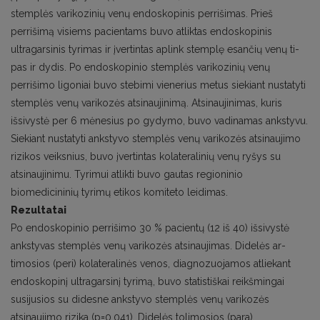
stemplės varikozinių venų endoskopinis perrišimas. Prieš
perrišimą visiems pacientams buvo atliktas endoskopinis
ultragarsinis tyrimas ir įvertintas aplink stemplę esančių venų ti­
pas ir dydis. Po endoskopinio stemplės varikozinių venų
perrišimo ligoniai buvo stebimi vienerius metus siekiant nustatyti
stemplės venų varikozės atsinaujinimą. Atsinaujinimas, kuris
išsivystė per 6 mėnesius po gydymo, buvo vadinamas ankstyvu.
Siekiant nustatyti ankstyvo stemplės venų varikozės atsinaujimo
rizikos veiksnius, buvo įvertintas kolateralinių venų ryšys su
atsinaujinimu. Tyrimui atlikti buvo gautas regioninio
biomedicininių tyrimų etikos komiteto leidimas.
Rezultatai
Po endoskopinio perrišimo 30 % pacientų (12 iš 40) išsivystė
ankstyvas stemplės venų varikozės atsinaujimas. Didelės ar­
timosios (peri) kolateralinės venos, diagnozuojamos atliekant
endoskopinį ultragarsinį tyrimą, buvo statistiškai reikšmingai
susijusios su didesne ankstyvo stemplės venų varikozės
atsinaujimo rizika (p=0,041). Didelės tolimosios (para)