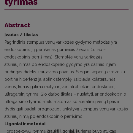
tyrimas
Abstract
Įvadas / tikslas
Pagrindinis stemplės venų varikozės gydymo metodas yra
endoskopinis jų perrišimas guminiais žiedais (toliau –
endoskopi­nis perrišimas). Stemplės venų varikozės
atsinaujinimas po endoskopinio gydymo yra dažnas ir jam
būdingas didelis krau­javimo pavojus. Sergant kepenų ciroze su
portine hipertenzija, aplink stemplę išsiplečia kolateralinės
venos, kurias galima matyti ir įvertinti atliekant endoskopinį
ultragarsinį tyrimą. Šio darbo tikslas – nustatyti, ar endoskopinio
ultragarsinio tyrimo metu matomas kolateralinių venų tipas ir
dydis gali padėti prognozuoti ankstyvą stemplės venų varikozės
atsinaujinimą po endoskopinio perrišimo.
Ligoniai ir metodai
Į prospektyvųjį tyrimą įtraukti ligoniai, kuriems buvo atliktas