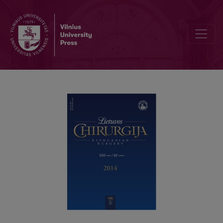
Ankstyvas stemplės venų varikozės atsinaujinimas po endoskopinio p