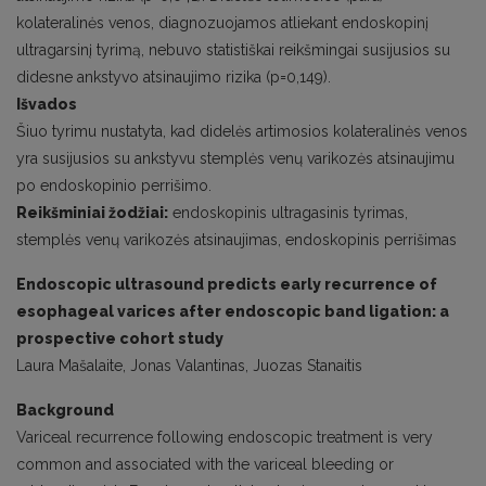
kolateralinės venos, diagnozuojamos atliekant endoskopinį
ultragarsinį tyrimą, nebuvo statistiškai reikšmingai susijusios su
didesne ankstyvo atsinaujimo rizika (p=0,149).
Išvados
Šiuo tyrimu nustatyta, kad didelės artimosios kolateralinės venos
yra susijusios su ankstyvu stemplės venų varikozės atsinau­jimu
po endoskopinio perrišimo.
Reikšminiai žodžiai:
endoskopinis ultragasinis tyrimas,
stemplės venų varikozės atsinaujimas, endoskopinis perrišimas
Endoscopic ultrasound predicts early recurrence of
esophageal varices after endoscopic band ligation: a
prospective cohort study
Laura Mašalaite, Jonas Valantinas, Juozas Stanaitis
Background
Variceal recurrence following endoscopic treatment is very
common and associated with the variceal bleeding or