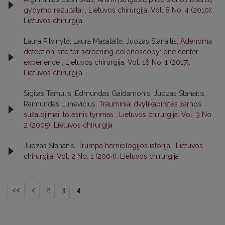
gydymo rezultatai
,
Lietuvos chirurgija: Vol. 8 No. 4 (2010):
Lietuvos chirurgija
Laura Pilvinytė, Laura Mašalaitė, Juozas Stanaitis,
Adenoma
detection rate for screening colonoscopy: one center
experience
,
Lietuvos chirurgija: Vol. 16 No. 1 (2017):
Lietuvos chirurgija
Sigitas Tamulis, Edmundas Gaidamonis, Juozas Stanaitis,
Raimundas Lunevičius,
Trauminiai dvylikapirštės žarnos
sužalojimai: tolesnis tyrimas
,
Lietuvos chirurgija: Vol. 3 No.
2 (2005): Lietuvos chirurgija
Juozas Stanaitis,
Trumpa herniologijos istorija
,
Lietuvos
chirurgija: Vol. 2 No. 1 (2004): Lietuvos chirurgija
<<
<
2
3
4