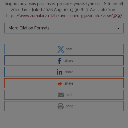
diagnozuojamais pakitimais: prospektyvusis tyrimas. LS [Internet].
2014 Jan. 1 [cited 2026 Aug. 10];13(3):161-7. Available from:
https://www.zurnalai.vu.lt/lietuvos-chirurgija/article/view/3897
More Citation Formats
post
share
share
share
mail
print