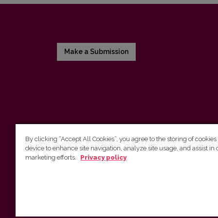
Make a Submission
By clicking “Accept All Cookies”, you agree to the storing of cookies
device to enhance site navigation, analyze site usage, and assist in 
Vilnius University Press
marketing efforts.
Privacy policy
Tel. +370 5 268 7184, E-mail:
info@leidykla.vu.lt
9 Saulėtekis av., LT10222 Vilnius
https://www.leidykla.vu.lt