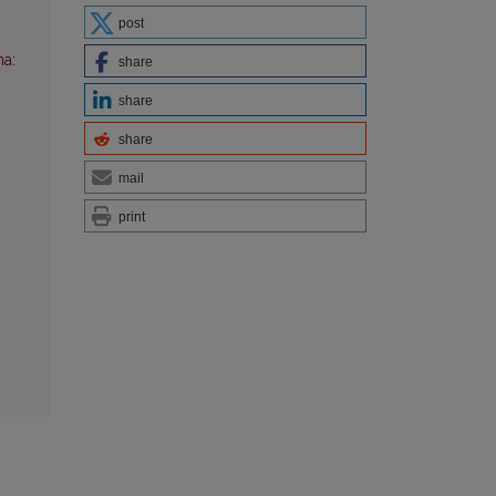
post
ma:
share
share
share
mail
print