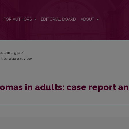
d literature review
FOR AUTHORS
EDITORIAL BOARD
ABOUT
os chirurgija
/
 literature review
mas in adults: case report a