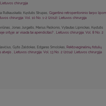
 Lietuvos chirurgija
ta Rutkauskaitė, Kęstutis Strupas,
Gigantinė retroperitoninio tarpo lipo
tuvos chirurgija: Vol. 10 No. 1-2 (2012): Lietuvos chirurgija
riūnas, Jonas Jurgaitis, Marius Paškonis, Vytautas Lipnickas, Kęstutis
e srityje: ar visada tai apendicitas?
,
Lietuvos chirurgija: Vol. 8 No. 2
avičius, Gytis Žaldokas, Edgaras Smolskas,
Rektovaginalinių fistulių
s atvejis
,
Lietuvos chirurgija: Vol. 13 No. 2 (2014): Lietuvos chirurgija