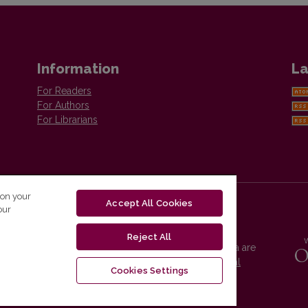
Information
La
For Readers
For Authors
For Librarians
 on your
Accept All Cookies
our
Reject All
Vilnius University Press platform and metadata are
distributed by
Creative Commons International
Cookies Settings
License
.