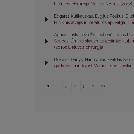
Lietuvos chirurgija: Vol. 10 No. 1-2 (2012):
Edgaras Kulikauskas, Eligijus Poškus, Dile
klinikinis atvejis ir literatūros apžvalga
,
Lie
Agnius Juška, Ieva Žostautienė, Jonas Pivo
Strupas,
Ūminis skausmas dešinėje klubinėj
(2010): Lietuvos chirurgija
Donatas Danys, Narimantas Evaldas Samal
gydymas naudojant Martius lopą: klinikini
1
2
3
4
5
>
>>