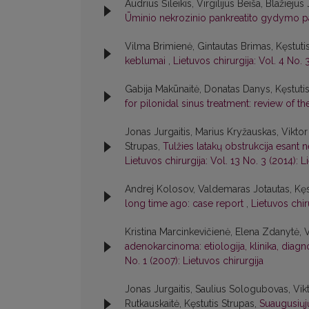
Audrius Šileikis, Virgilijus Beiša, Blažiej
Ūminio nekrozinio pankreatito gydymo pa
Vilma Brimienė, Gintautas Brimas, Kęstuti
keblumai
,
Lietuvos chirurgija: Vol. 4 No. 
Gabija Makūnaitė, Donatas Danys, Kęstuti
for pilonidal sinus treatment: review of th
Jonas Jurgaitis, Marius Kryžauskas, Viktor 
Strupas,
Tulžies latakų obstrukcija esant 
Lietuvos chirurgija: Vol. 13 No. 3 (2014): L
Andrej Kolosov, Valdemaras Jotautas, Kęs
long time ago: case report
,
Lietuvos chiru
Kristina Marcinkevičienė, Elena Zdanytė, V
adenokarcinoma: etiologija, klinika, diagn
No. 1 (2007): Lietuvos chirurgija
Jonas Jurgaitis, Saulius Sologubovas, Vikt
Rutkauskaitė, Kęstutis Strupas,
Suaugusiųjų