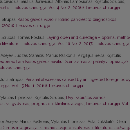
us Jucevičius, Saulius Jurevičius, Albinas Lamošiūnas, Kęstutis Strupas,
tirtis
,
Lietuvos chirurgija: Vol. 4 No. 2 (2006): Lietuvos chirurgija
s Strupas,
Kasos galvos vėžio ir lėtinio pankreatito diagnostikos
3 (2006): Lietuvos chirurgija
s Strupas, Tomas Poškus,
Laying open and curettage – optimal metho
e literature
,
Lietuvos chirurgija: Vol. 16 No. 2 (2017): Lietuvos chirurgija
Asejev, Juozas Stanaitis, Marius Paškonis, Virgilijus Beiša, Kęstutis
neoperabiliam kasos galvos navikui. Stentavimas ar paliatyvi operacija?
ietuvos chirurgija
tutis Strupas,
Perianal abscesses caused by an ingested foreign bod
rgija: Vol. 15 No. 1 (2016): Lietuvos chirurgija
ytautas Lipnickas, Kęstutis Strupas,
Dvylikapirštės žarnos
ostika, gydymas, prognozė ir klinikinis atvejis
,
Lietuvos chirurgija: Vol.
or Asejev, Marius Paškonis, Vytautas Lipnickas, Asta Dukštaitė, Dileta
 žarnos invaginacija: klinikinio atvejo pristatymas ir literatūros apžval