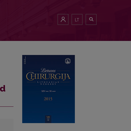
LT
nd