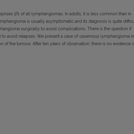
rises 5% of all lymphangiomas. In adults, it is less common than in
phangioma is usually asymptomatic and its diagnosis is quite difficu
angioma surgically to avoid complications. There is the question if
to avoid relapses. We present a case of cavernous lymphangioma i
n of the tumour. After ten years of observation, there is no evidence o