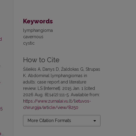
Keywords
lymphangioma
cavernous
d
cystic
How to Cite
,
Šileikis A, Danys D, Žaldokas G, Strupas
K. Abdominal lymphangiomas in
adults: case report and literature
y
review. LS [Internet]. 2015 Jan. 1 [cited
2026 Aug. 8];14(2):111-5. Available from:
https://www.zurnalai.vu.lt/lietuvos-
chirurgija/article/view/8250
 5
More Citation Formats
ga
,