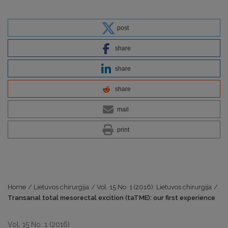
post
share
share
share
mail
print
Home
/
Lietuvos chirurgija
/
Vol. 15 No. 1 (2016): Lietuvos chirurgija
/
Transanal total mesorectal excition (taTME): our first experience
Vol. 15 No. 1 (2016)