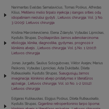
Narimantas Evaldas Samalavičius, Tomas Poškus, Alfredas
Kilius,
Metileno mėlio tirpalo injekcija į išangės srities odą
idiopatiniam niežuliui gydyti
,
Lietuvos chirurgija: Vol. 3 No.
3 (2005): Lietuvos chirurgija
Kristina Marcinkevičienė, Elena Zdanytė, Vytautas Lipnickas,
Kęstutis Strupas,
Dvylikapirštės žarnos adenokarcinoma:
etiologija, klinika, diagnostika, gydymas, prognozė ir
klinikinis atvejis
,
Lietuvos chirurgija: Vol. 5 No. 1 (2007):
Lietuvos chirurgija
Jonas Jurgaitis, Saulius Sologubovas, Viktor Asejev, Marius
Paškonis, Vytautas Lipnickas, Asta Dukštaitė, Dileta
Rutkauskaitė, Kęstutis Strupas,
Suaugusiųjų žarnos
invaginacija: klinikinio atvejo pristatymas ir literatūros
apžvalga
,
Lietuvos chirurgija: Vol. 10 No. 1-2 (2012):
Lietuvos chirurgija
Edgaras Kulikauskas, Eligijus Poškus, Dileta Rutkauskaitė,
Kęstutis Strupas,
Gigantinė retroperitoninio tarpo lipoma:
klinikinis atvejis ir literatūros apžvalga
,
Lietuvos chirurgija: