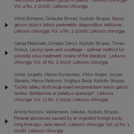
nekrozinio pankreatito gydymo patirtis
,
Lietuvos chirurgija:
Vol. 4 No. 2 (2006): Lietuvos chirurgija
Vilma Brimienė, Gintautas Brimas, Kęstutis Strupas,
Kasos
galvos vėžio ir lėtinio pankreatito diagnostikos keblumai
,
Lietuvos chirurgija: Vol. 4 No. 3 (2006): Lietuvos chirurgija
Gabija Makūnaitė, Donatas Danys, Kęstutis Strupas, Tomas
Poškus,
Laying open and curettage – optimal method for
pilonidal sinus treatment: review of the literature
,
Lietuvos
chirurgija: Vol. 16 No. 2 (2017): Lietuvos chirurgija
Jonas Jurgaitis, Marius Kryžauskas, Viktor Asejev, Juozas
Stanaitis, Marius Paškonis, Virgilijus Beiša, Kęstutis Strupas,
Tulžies latakų obstrukcija esant neoperabiliam kasos galvos
navikui. Stentavimas ar paliatyvi operacija?
,
Lietuvos
chirurgija: Vol. 13 No. 3 (2014): Lietuvos chirurgija
Andrej Kolosov, Valdemaras Jotautas, Kęstutis Strupas,
Perianal abscesses caused by an ingested foreign body
long time ago: case report
,
Lietuvos chirurgija: Vol. 15 No. 1
(2016): Lietuvos chirurgija