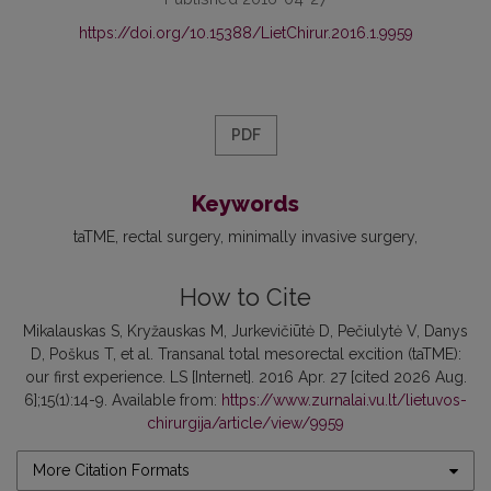
https://doi.org/10.15388/LietChirur.2016.1.9959
PDF
Keywords
taTME
rectal surgery
minimally invasive surgery
How to Cite
Mikalauskas S, Kryžauskas M, Jurkevičiūtė D, Pečiulytė V, Danys
D, Poškus T, et al. Transanal total mesorectal excition (taTME):
our first experience. LS [Internet]. 2016 Apr. 27 [cited 2026 Aug.
6];15(1):14-9. Available from:
https://www.zurnalai.vu.lt/lietuvos-
chirurgija/article/view/9959
More Citation Formats