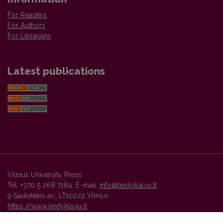
For Readers
For Authors
For Librarians
Latest publications
Vilnius University Press
Tel. +370 5 268 7184, E-mail:
info@leidykla.vu.lt
9 Saulėtekis av., LT10222 Vilnius
https://www.leidykla.vu.lt