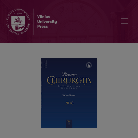
Transanal total mesorectal excition (taTME): our first experience