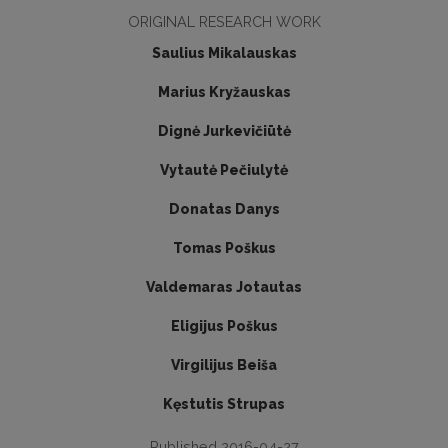
ORIGINAL RESEARCH WORK
Saulius Mikalauskas
Marius Kryžauskas
Dignė Jurkevičiūtė
Vytautė Pečiulytė
Donatas Danys
Tomas Poškus
Valdemaras Jotautas
Eligijus Poškus
Virgilijus Beiša
Kęstutis Strupas
Published 2016-04-27