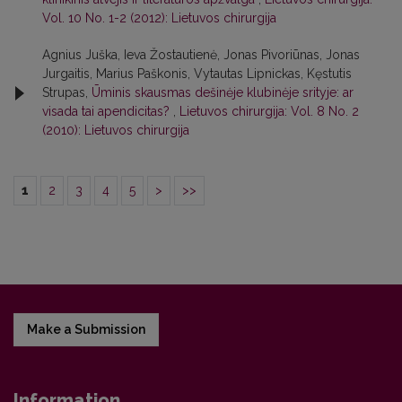
Vol. 10 No. 1-2 (2012): Lietuvos chirurgija
Agnius Juška, Ieva Žostautienė, Jonas Pivoriūnas, Jonas
Jurgaitis, Marius Paškonis, Vytautas Lipnickas, Kęstutis
Strupas,
Ūminis skausmas dešinėje klubinėje srityje: ar
visada tai apendicitas?
,
Lietuvos chirurgija: Vol. 8 No. 2
(2010): Lietuvos chirurgija
1
2
3
4
5
>
>>
Make a Submission
Information