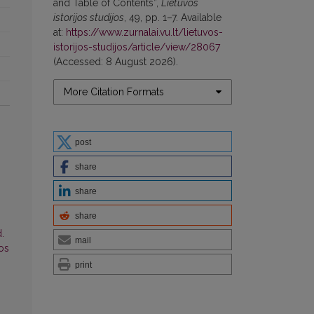
and Table of Contents”,
Lietuvos
istorijos studijos
, 49, pp. 1–7. Available
at:
https://www.zurnalai.vu.lt/lietuvos-
istorijos-studijos/article/view/28067
(Accessed: 8 August 2026).
More Citation Formats
post
share
share
share
.
mail
jos
print