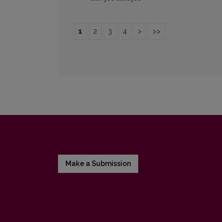
1
2
3
4
>
>>
Make a Submission