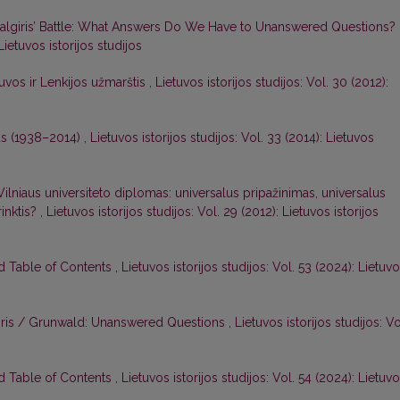
algiris’ Battle: What Answers Do We Have to Unanswered Questions?
Lietuvos istorijos studijos
tuvos ir Lenkijos užmarštis
,
Lietuvos istorijos studijos: Vol. 30 (2012):
ius (1938–2014)
,
Lietuvos istorijos studijos: Vol. 33 (2014): Lietuvos
Vilniaus universiteto diplomas: universalus pripažinimas, universalus
rinktis?
,
Lietuvos istorijos studijos: Vol. 29 (2012): Lietuvos istorijos
nd Table of Contents
,
Lietuvos istorijos studijos: Vol. 53 (2024): Lietuv
giris / Grunwald: Unanswered Questions
,
Lietuvos istorijos studijos: Vo
nd Table of Contents
,
Lietuvos istorijos studijos: Vol. 54 (2024): Lietuv