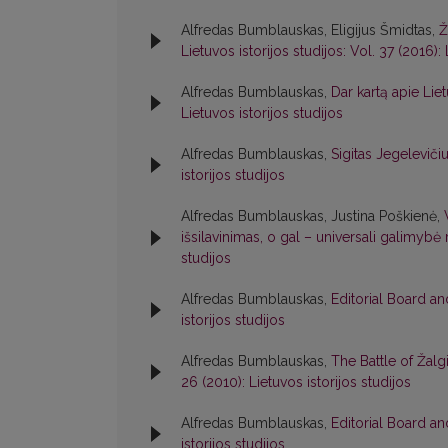
Alfredas Bumblauskas, Eligijus Šmidtas,
Ž
Lietuvos istorijos studijos: Vol. 37 (2016): 
Alfredas Bumblauskas,
Dar kartą apie Lie
Lietuvos istorijos studijos
Alfredas Bumblauskas,
Sigitas Jegelevič
istorijos studijos
Alfredas Bumblauskas, Justina Poškienė,
išsilavinimas, o gal – universali galimybė 
studijos
Alfredas Bumblauskas,
Editorial Board a
istorijos studijos
Alfredas Bumblauskas,
The Battle of Žal
26 (2010): Lietuvos istorijos studijos
Alfredas Bumblauskas,
Editorial Board a
istorijos studijos