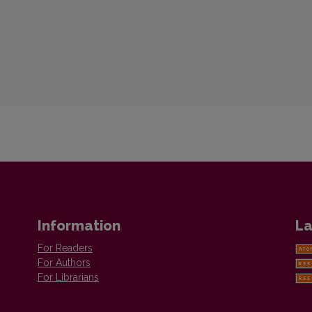
Information
La
For Readers
For Authors
For Librarians