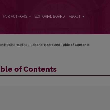
FOR AUTHORS
EDITORIAL BOARD
ABOUT
os istorijos studijos
/
Editorial Board and Table of Contents
able of Contents