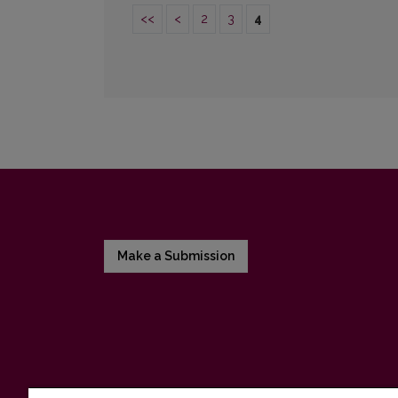
<<
<
2
3
4
Make a Submission