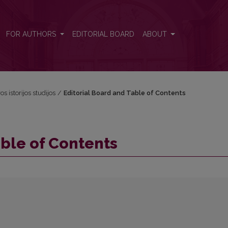
FOR AUTHORS
EDITORIAL BOARD
ABOUT
os istorijos studijos
/
Editorial Board and Table of Contents
able of Contents