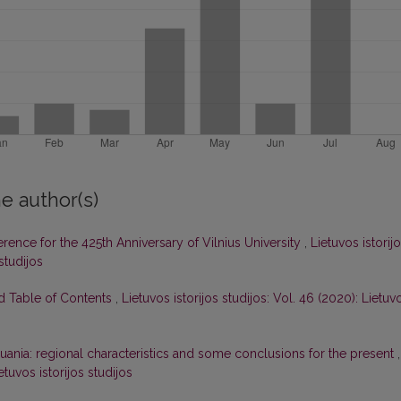
e author(s)
erence for the 425th Anniversary of Vilnius University
,
Lietuvos istorij
 studijos
nd Table of Contents
,
Lietuvos istorijos studijos: Vol. 46 (2020): Lietuv
huania: regional characteristics and some conclusions for the present
,
ietuvos istorijos studijos