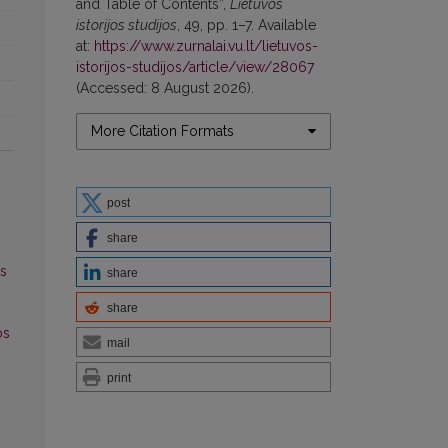
and Table of Contents”,
Lietuvos
istorijos studijos
, 49, pp. 1–7. Available
at:
https://www.zurnalai.vu.lt/lietuvos-
istorijos-studijos/article/view/28067
(Accessed: 8 August 2026).
More Citation Formats
post
share
os
share
share
os
mail
print