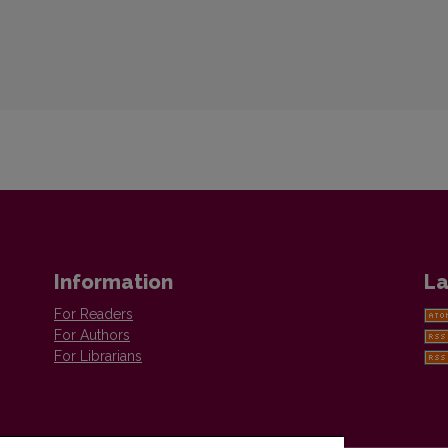
Information
La
For Readers
For Authors
For Librarians