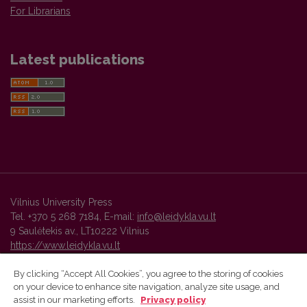
For Librarians
Latest publications
Vilnius University Press
Tel. +370 5 268 7184, E-mail:
info@leidykla.vu.lt
9 Saulėtekis av., LT10222 Vilnius
https://www.leidykla.vu.lt
By clicking “Accept All Cookies”, you agree to the storing of cookies
on your device to enhance site navigation, analyze site usage, and
Vilnius University Press platform and metadata are distributed by
assist in our marketing efforts.
Privacy policy