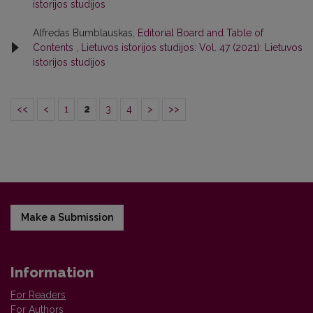
istorijos studijos
Alfredas Bumblauskas,
Editorial Board and Table of
Contents
,
Lietuvos istorijos studijos: Vol. 47 (2021): Lietuvos
istorijos studijos
<<
<
1
2
3
4
>
>>
Make a Submission
Information
For Readers
For Authors