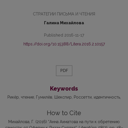
CТРАТЕГИИ ПИСЬМА И ЧТЕНИЯ
Галина Михайлова
Published 2016-11-17
https://doi.org/10.15388/Litera.2016.2.10157
PDF
Keywords
Рикёр
чтение
Гумилёв
Шекспир
Россетти
идентичность
How to Cite
Михайлова, Г. (2016) “Анна Ахматова на пути к обретению
самости: от Офелии к Лиззи Сиддал”,
Literatūra
, 58(2), pp. 18–