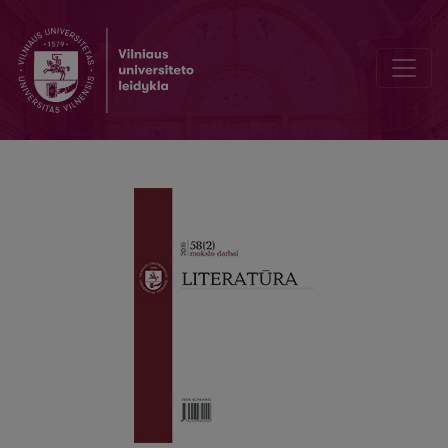
Анна Ахматова на пути к обретению самости: от Офелии к Лиз