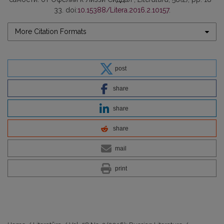
33. doi:
10.15388/Litera.2016.2.10157
.
More Citation Formats
post
share
share
share
mail
print