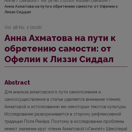
Home
/
Literatūra
/
Vol. 58 No. 2 (2016): Russian Literature
/
Анна Ахматова на пути к обретению самости: от Офелии к
Лиззи Сиддал
Vol. 58 No. 2 (2016)
Анна Ахматова на пути к
обретению самости: от
Офелии к Лиззи Сиддал
Abstract
Для анализа ахматовского пути самопознания и
самоосуществления в статье уделяется внимание чтению
Ахматовой и истолкованию ею некоторых текстов культуры.
Исследование разворачивается в сторону рефлексивной
традиции Поля Рикёра. Поэтому в исследовании проблемы
имеют значение круг чтения Ахматовой («Гамлет» Шекспира)