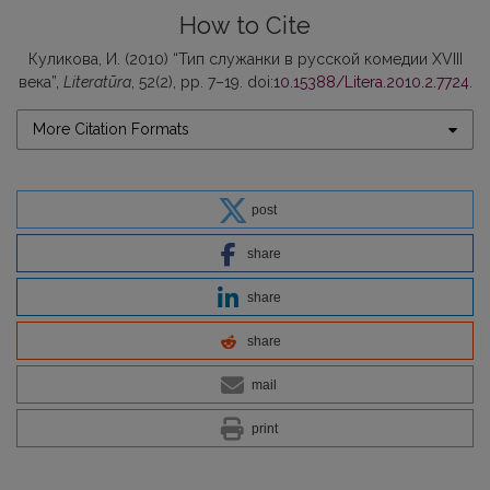
How to Cite
Куликова, И. (2010) “Тип служанки в русской комедии XVIII
века”,
Literatūra
, 52(2), pp. 7–19. doi:
10.15388/Litera.2010.2.7724
.
More Citation Formats
post
share
share
share
mail
print