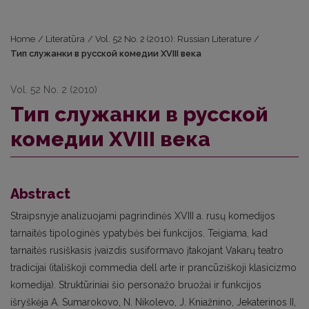
Home
/
Literatūra
/
Vol. 52 No. 2 (2010): Russian Literature
/
Тип служанки в русской комедии XVIII века
Vol. 52 No. 2 (2010)
Тип служанки в русской
комедии XVIII века
Abstract
Straipsnyje analizuojami pagrindinės XVIII a. rusų komedijos
tarnaitės tipologinės ypatybės bei funk­cijos. Teigiama, kad
tarnaitės rusiškasis įvaizdis susiformavo įtakojant Vakarų teatro
tradicijai (itališ­koji commedia dell arte ir prancūziškoji klasicizmo
komedija). Struktūriniai šio personažo bruožai ir funkcijos
išryškėja A. Sumarokovo, N. Nikolevo, J. Kniažnino, Jekaterinos II,