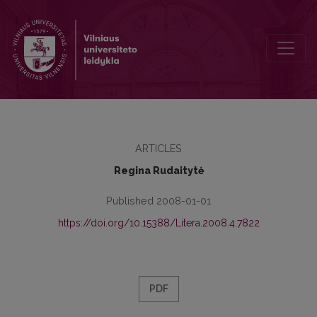
The ethical component in contemporary British writing
ARTICLES
Regina Rudaitytė
Published 2008-01-01
https://doi.org/10.15388/Litera.2008.4.7822
PDF