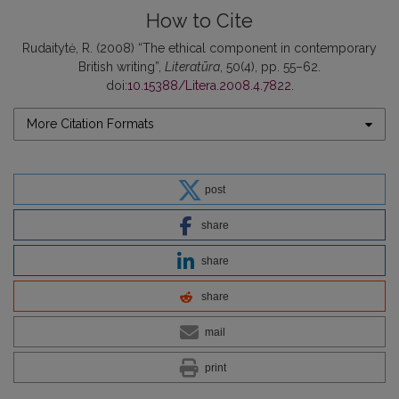
How to Cite
Rudaitytė, R. (2008) “The ethical component in contemporary
British writing”,
Literatūra
, 50(4), pp. 55–62.
doi:
10.15388/Litera.2008.4.7822
.
More Citation Formats
post
share
share
share
mail
print