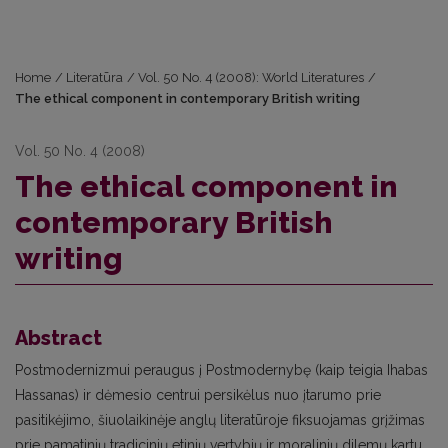
Home
/
Literatūra
/
Vol. 50 No. 4 (2008): World Literatures
/
The ethical component in contemporary British writing
Vol. 50 No. 4 (2008)
The ethical component in
contemporary British
writing
Abstract
Postmodernizmui peraugus į Postmodernybę (kaip teigia Ihabas
Hassanas) ir dėmesio centrui persikė­lus nuo įtarumo prie
pasitikėjimo, šiuolaikinėje an­glų literatūroje fiksuojamas grįžimas
prie pamatinių tradicinių etinių vertybių ir moralinių dilemų kartu