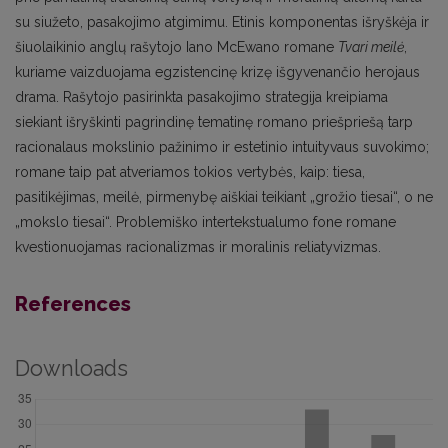
su siužeto, pasakojimo atgimimu. Etinis kompo­nentas išryškėja ir
šiuolaikinio anglų rašytojo Iano McEwano romane
Tvari meilė
,
kuriame vaizduoja­ma egzistencinę krizę išgyvenančio herojaus
drama. Rašytojo pasirinkta pasakojimo strategija kreipia­ma
siekiant išryškinti pagrindinę tematinę romano priešpriešą tarp
racionalaus mokslinio pažinimo ir estetinio intuityvaus suvokimo;
romane taip pat at­veriamos tokios vertybės, kaip: tiesa,
pasitikėjimas, meilė, pirmenybę aiškiai teikiant „grožio tiesai“, o ne
„mokslo tiesai“. Problemiško intertekstualumo fone romane
kvestionuojamas racionalizmas ir mo­ralinis reliatyvizmas.
References
Downloads