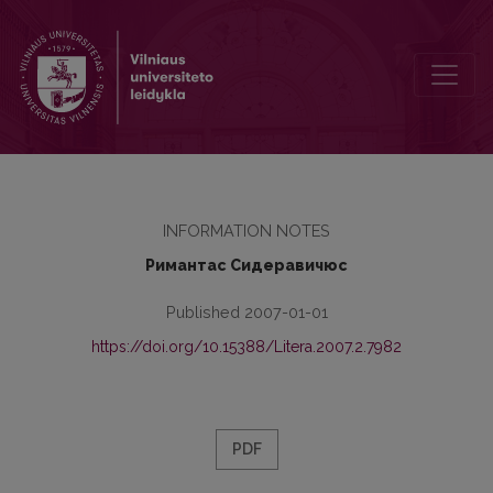
Копия лермонтовского ” Демона” в альбоме Б.А. фон Роткирха
INFORMATION NOTES
Римантас Сидеравичюс
Published 2007-01-01
https://doi.org/10.15388/Litera.2007.2.7982
PDF