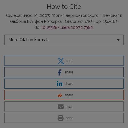
How to Cite
Сидеравичюс, Р. (2007) “Копия лермонтовского ” Демона” в
альбоме Б.А. фон Роткирха”,
Literatūra
, 49(2), pp. 154–162.
doi:
10.15388/Litera.2007.2.7982
.
More Citation Formats
post
share
share
share
mail
print