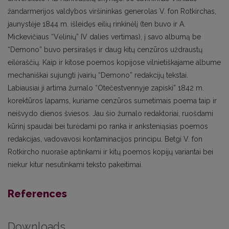
žandarmerijos valdybos viršininkas generolas V. fon Rotkirchas,
jaunystėje 1844 m. išleidęs eilių rinkinėlį (ten buvo ir A.
Mickevičiaus “Vėlinių” IV dalies vertimas), į savo albumą be
“Demono” buvo persirašęs ir daug kitų cenzūros uždraustų
eilėraščių. Kaip ir kitose poemos kopijose vilnietiškajame albume
mechaniškai sujungti įvairių “Demono” redakcijų tekstai.
Labiausiai ji artima žurnalo “Otečestvennyje zapiski” 1842 m.
korektūros lapams, kuriame cenzūros sumetimais poema taip ir
neišvydo dienos šviesos. Jau šio žurnalo redaktoriai, ruošdami
kūrinį spaudai bei turėdami po ranka ir anksteniąsias poemos
redakcijas, vadovavosi kontaminacijos principu. Betgi V. fon
Rotkircho nuoraše aptinkami ir kitų poemos kopijų variantai bei
niekur kitur nesutinkami teksto pakeitimai.
References
Downloads