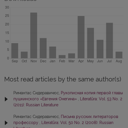
Most read articles by the same author(s)
Римантас Сидеравичюс,
Рукописная копия первой главы
пушкинского «Евгения Онегина»
,
Literatūra: Vol. 53 No. 2
(2011): Russian Literature
Римантас Сидеравичюс,
Письма русских литераторов
профессору
,
Literatūra: Vol. 50 No. 2 (2008): Russian