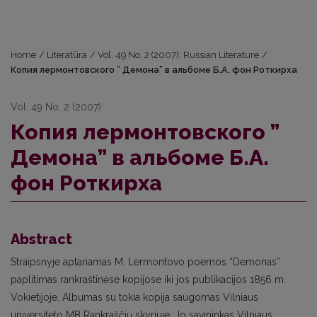
Home
/
Literatūra
/
Vol. 49 No. 2 (2007): Russian Literature
/
Копия лермонтовского ” Демона” в альбоме Б.А. фон Роткирха
Vol. 49 No. 2 (2007)
Копия лермонтовского ”
Демона” в альбоме Б.А.
фон Роткирха
Abstract
Straipsnyje aptariamas M. Lermontovo poemos “Demonas”
paplitimas rankraštinėse kopijose iki jos publikacijos 1856 m.
Vokietijoje. Albumas su tokia kopija saugomas Vilniaus
universiteto MB Rankraščių skyriuje. Jo savininkas Vilniaus