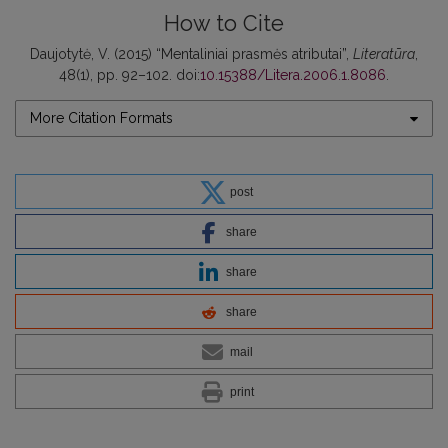
How to Cite
Daujotytė, V. (2015) “Mentaliniai prasmės atributai”,
Literatūra
,
48(1), pp. 92–102. doi:
10.15388/Litera.2006.1.8086
.
More Citation Formats
post
share
share
share
mail
print