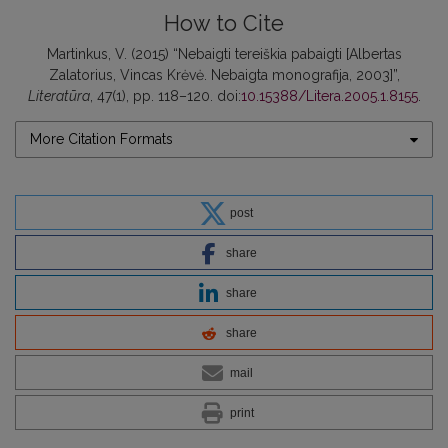
How to Cite
Martinkus, V. (2015) “Nebaigti tereiškia pabaigti [Albertas
Zalatorius, Vincas Krėvė. Nebaigta monografija, 2003]”,
Literatūra
, 47(1), pp. 118–120. doi:
10.15388/Litera.2005.1.8155
.
More Citation Formats
post
share
share
share
mail
print