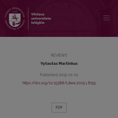
Nebaigti tereiškia pabaigti [Albertas Zalatorius, Vincas Krėvė. Nebai
REVIEWS
Vytautas Martinkus
Published 2015-01-01
https://doi.org/10.15388/Litera.2005.1.8155
PDF