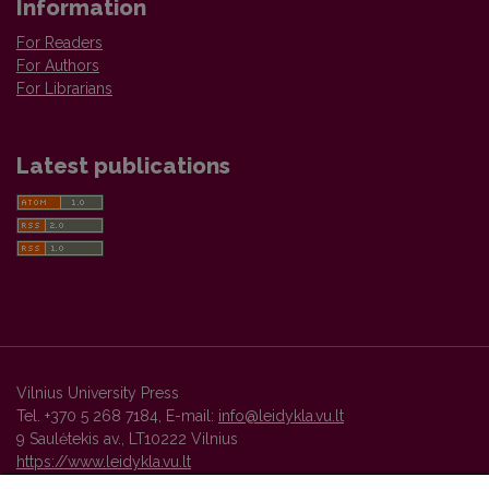
Information
For Readers
For Authors
For Librarians
Latest publications
Vilnius University Press
Tel. +370 5 268 7184, E-mail:
info@leidykla.vu.lt
9 Saulėtekis av., LT10222 Vilnius
https://www.leidykla.vu.lt