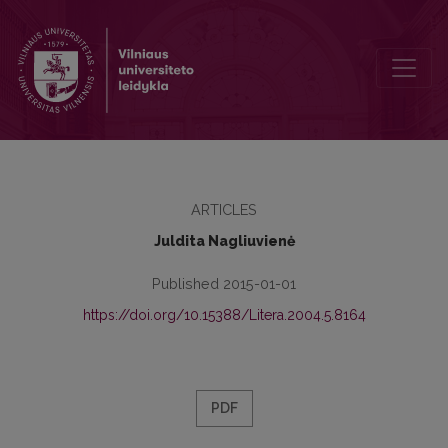
Substancinė Dievo formos kaita kaip meninė Visybės reprezentacij
ARTICLES
Juldita Nagliuvienė
Published 2015-01-01
https://doi.org/10.15388/Litera.2004.5.8164
PDF