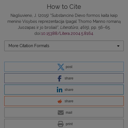
How to Cite
Nagliuvienė, J. (2015) “Substancinė Dievo formos kaita kaip
meninė Visybės reprezentacija (pagal Thomo Manno romaną
Juozapas ir jo broliai)”,
Literatūra
, 46(5), pp. 56–65.
doi:
10.15388/Litera.2004.5.8164
.
More Citation Formats
post
share
share
share
mail
print