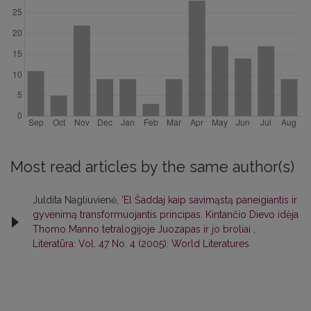
Most read articles by the same author(s)
Juldita Nagliuvienė,
’El Šaddaj kaip savimąstą paneigiantis ir
gyvenimą transformuojantis principas. Kintančio Dievo idėja
Thomo Manno tetralogijoje Juozapas ir jo broliai
,
Literatūra: Vol. 47 No. 4 (2005): World Literatures