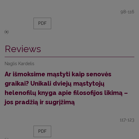
98-116
PDF
Reviews
Naglis Kardelis
Ar išmoksime mąstyti kaip senovės
graikai? Unikali dviejų mąstytojų
helenofilų knyga apie filosofijos likimą –
jos pradžią ir sugrįžimą
117-123
PDF