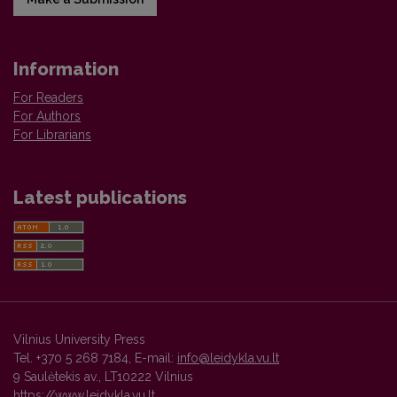
Information
For Readers
For Authors
For Librarians
Latest publications
Vilnius University Press
Tel. +370 5 268 7184, E-mail:
info@leidykla.vu.lt
9 Saulėtekis av., LT10222 Vilnius
https://www.leidykla.vu.lt