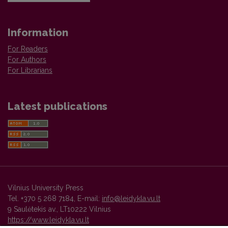
Information
For Readers
For Authors
For Librarians
Latest publications
Vilnius University Press
Tel. +370 5 268 7184, E-mail:
info@leidykla.vu.lt
9 Saulėtekis av., LT10222 Vilnius
https://www.leidykla.vu.lt