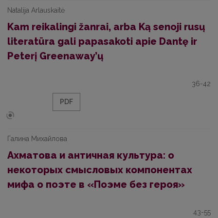
Natalija Arlauskaitė
Kam reikalingi žanrai, arba Ką senoji rusų
literatūra gali papasakoti apie Dantę ir
Peterį Greenaway’ų
36-42
PDF
Галина Михайлова
Ахматова и античная культура: о
некоторых смысловых компонентах
мифа о поэте в «Поэме без героя»
43-55