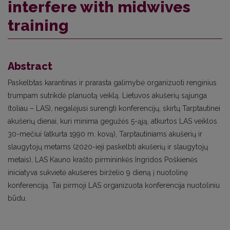
interfere with midwives
training
Abstract
Paskelbtas karantinas ir prarasta galimybė organizuoti renginius
trumpam sutrikdė planuotą veiklą. Lietuvos akušerių sąjunga
(toliau – LAS), negalėjusi surengti konferencijų, skirtų Tarptautinei
akušerių dienai, kuri minima gegužės 5-ąją, atkurtos LAS veiklos
30-mečiui (atkurta 1990 m. kovą), Tarptautiniams akušerių ir
slaugytojų metams (2020-ieji paskelbti akušerių ir slaugytojų
metais), LAS Kauno krašto pirmininkės Ingridos Poškienės
iniciatyva sukvietė akušeres birželio 9 dieną į nuotolinę
konferenciją. Tai pirmoji LAS organizuota konferencija nuotoliniu
būdu.