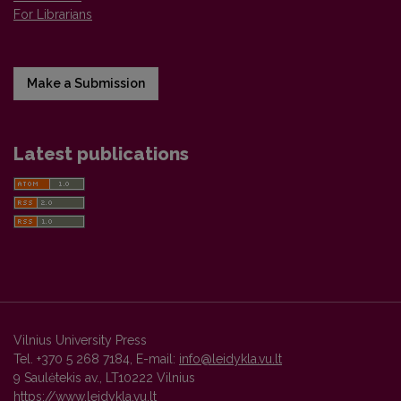
For Librarians
Make a Submission
Latest publications
Vilnius University Press
Tel. +370 5 268 7184, E-mail:
info@leidykla.vu.lt
9 Saulėtekis av., LT10222 Vilnius
https://www.leidykla.vu.lt