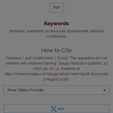
PDF
Keywords
midwives
quarantine
professional development
distance
conference
How to Cite
Poškienė, I. and Joneliūnienė, I. (2020) “The quarantine did not
interfere with midwives training”,
Slauga. Mokslas ir praktika
, 1(7
(283), pp. 20–21. Available at:
https://www.zurnalai.vu.lt/slauga/article/view/19128
(Accessed:
9 August 2026).
More Citation Formats
post