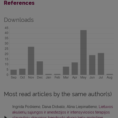
References
Downloads
Most read articles by the same author(s)
Ingrida Poškienė, Daiva Didvalė, Alina Liepinaitienė,
Lietuvos
akušerių sąjungos ir anestezijos ir intensyviosios terapijos
slaugytojų draugijos bendrystė atvėrė kelią mokslinei