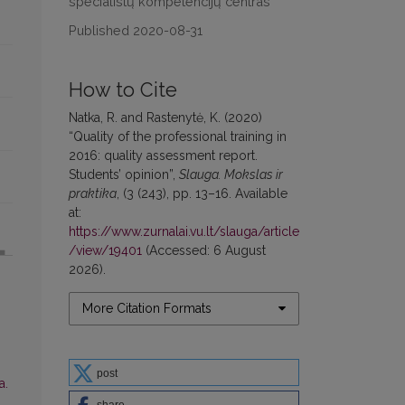
specialistų kompetencijų centras
Published 2020-08-31
How to Cite
Natka, R. and Rastenytė, K. (2020)
“Quality of the professional training in
2016: quality assessment report.
Students’ opinion”,
Slauga. Mokslas ir
praktika
, (3 (243), pp. 13–16. Available
at:
https://www.zurnalai.vu.lt/slauga/article
/view/19401
(Accessed: 6 August
2026).
More Citation Formats
post
a.
share