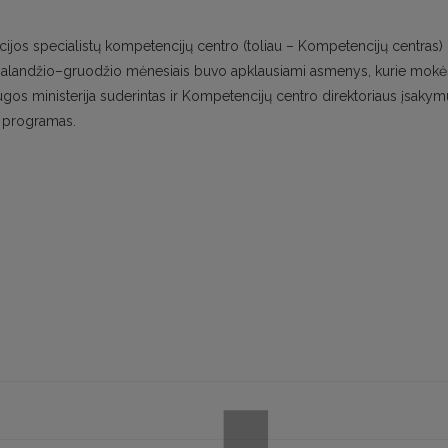
rmacijos specialistų kompetencijų centro (toliau – Kompetencijų centras)
landžio–gruodžio mėnesiais buvo apklausiami asmenys, kurie mokė
gos ministerija suderintas ir Kompetencijų centro direktoriaus įsakym
mo programas.