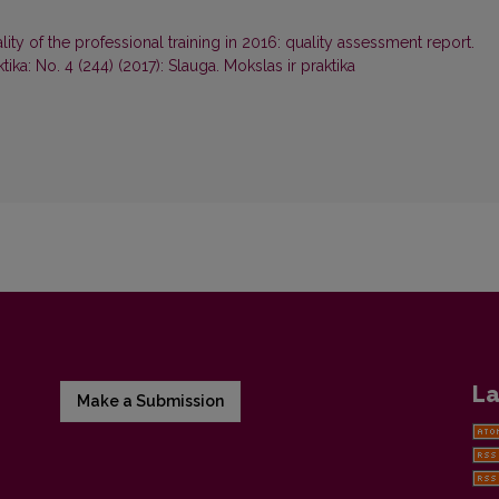
lity of the professional training in 2016: quality assessment report.
tika: No. 4 (244) (2017): Slauga. Mokslas ir praktika
La
Make a Submission