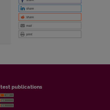
share
share
mail
print
test publications