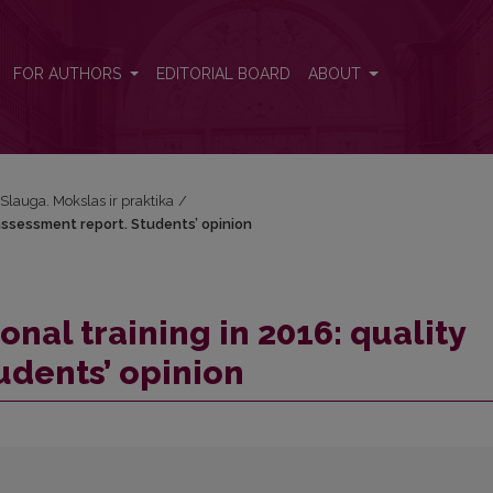
y assessment report. Students’ opinion
FOR AUTHORS
EDITORIAL BOARD
ABOUT
: Slauga. Mokslas ir praktika
/
 assessment report. Students’ opinion
onal training in 2016: quality
udents’ opinion