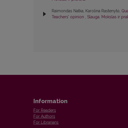
Raimondas Natka, Karolina Rastenytė,
Qua
Teachers’ opinion
,
Slauga. Mokslas ir prak
Information
For Readers
For Authors
For Librarians