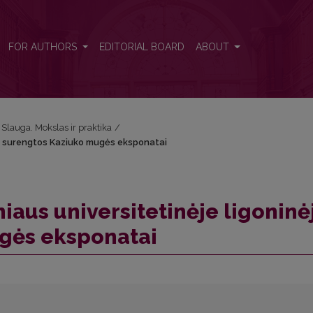
nėje surengtos Kaziuko mugės eksponatai
FOR AUTHORS
EDITORIAL BOARD
ABOUT
: Slauga. Mokslas ir praktika
/
ėje surengtos Kaziuko mugės eksponatai
niaus universitetinėje ligoninė
gės eksponatai