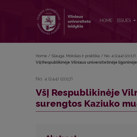
VšĮ Respublikinėje Vilniaus universitetinėje ligoni
HOME
ISSUES
Home
/
Slauga. Mokslas ir praktika
/
No. 4 (244) (2017)
VšĮ Respublikinėje Vilniaus universitetinėje ligonin
No. 4 (244) (2017)
VšĮ Respublikinėje Vil
surengtos Kaziuko mu