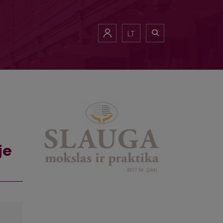
LT
je