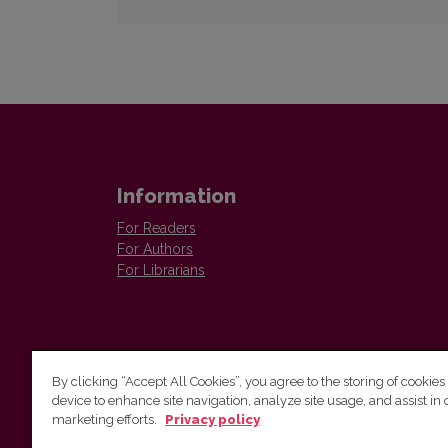
Information
For Readers
For Authors
For Librarians
By clicking “Accept All Cookies”, you agree to the storing of cookies
device to enhance site navigation, analyze site usage, and assist in 
Vilnius University Press
marketing efforts.
Privacy policy
Tel. +370 5 268 7184, E-mail:
info@leidykla.vu.lt