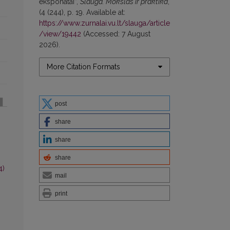
eksponatai”,
Slauga. Mokslas ir praktika
,
(4 (244), p. 19. Available at:
https://www.zurnalai.vu.lt/slauga/article
/view/19442
(Accessed: 7 August
2026).
More Citation Formats
post
share
share
share
4)
mail
print