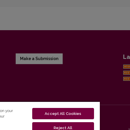
La
Make a Submission
 on your
Accept All Cookies
our
Reject All