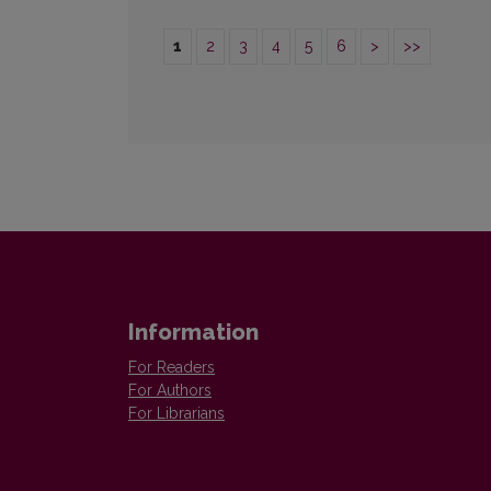
1
2
3
4
5
6
>
>>
Information
For Readers
For Authors
For Librarians