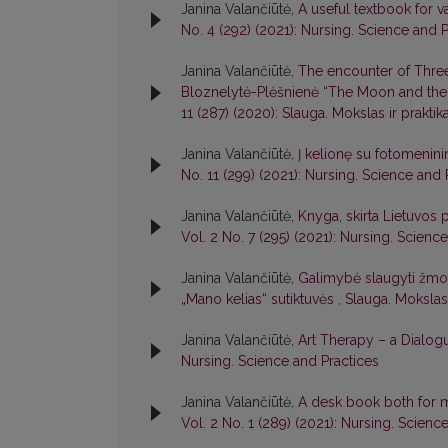
Janina Valančiūtė,
A useful textbook for v
No. 4 (292) (2021): Nursing. Science and 
Janina Valančiūtė,
The encounter of Three
Bloznelytė-Plėšnienė “The Moon and the C
11 (287) (2020): Slauga. Mokslas ir praktik
Janina Valančiūtė,
Į kelionę su fotomenini
No. 11 (299) (2021): Nursing. Science and 
Janina Valančiūtė,
Knyga, skirta Lietuvos 
Vol. 2 No. 7 (295) (2021): Nursing. Scienc
Janina Valančiūtė,
Galimybė slaugyti žmon
„Mano kelias“ sutiktuvės
,
Slauga. Mokslas 
Janina Valančiūtė,
Art Therapy – a Dialog
Nursing. Science and Practices
Janina Valančiūtė,
A desk book both for m
Vol. 2 No. 1 (289) (2021): Nursing. Scienc