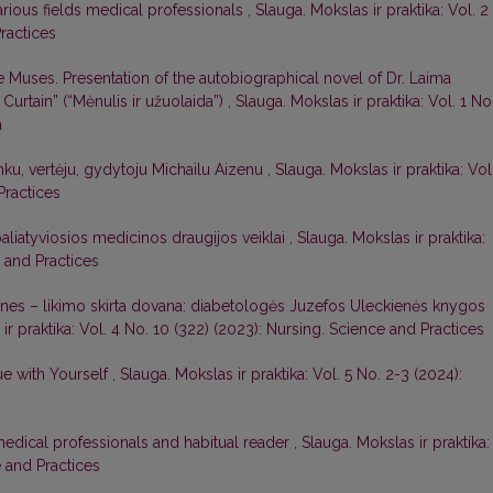
arious fields medical professionals
,
Slauga. Mokslas ir praktika: Vol. 2
Practices
 Muses. Presentation of the autobiographical novel of Dr. Laima
urtain” (“Mėnulis ir užuolaida”)
,
Slauga. Mokslas ir praktika: Vol. 1 No
a
nku, vertėju, gydytoju Michailu Aizenu
,
Slauga. Mokslas ir praktika: Vol
Practices
paliatyviosios medicinos draugijos veiklai
,
Slauga. Mokslas ir praktika:
e and Practices
es – likimo skirta dovana: diabetologės Juzefos Uleckienės knygos
ir praktika: Vol. 4 No. 10 (322) (2023): Nursing. Science and Practices
ue with Yourself
,
Slauga. Mokslas ir praktika: Vol. 5 No. 2-3 (2024):
edical professionals and habitual reader
,
Slauga. Mokslas ir praktika:
e and Practices