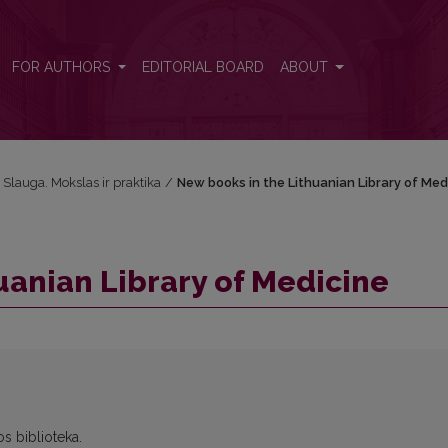
FOR AUTHORS
EDITORIAL BOARD
ABOUT
: Slauga. Mokslas ir praktika
/
New books in the Lithuanian Library of Med
uanian Library of Medicine
s biblioteka.