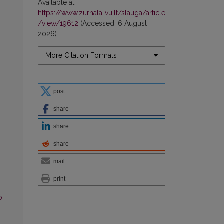
Available at:
https://www.zurnalai.vu.lt/slauga/article
/view/19612
(Accessed: 6 August
2026).
More Citation Formats
post
share
share
share
mail
print
o.