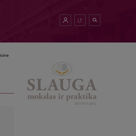
LT
icine