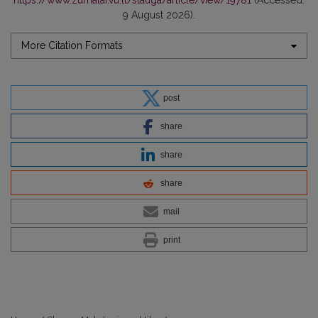
https://www.zurnalai.vu.lt/slauga/article/view/19781
(Accessed:
9 August 2026).
More Citation Formats
post
share
share
share
mail
print