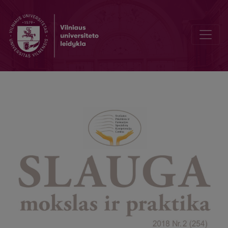
Overview of quality of training courses organized by the Center of 