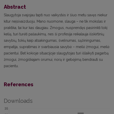
Abstract
Slaugytoja svajojau tapti nuo vaikystės ir šiuo metu savęs niekur
kitur neįsivaizduoju. Mano nuomone, slauga – ne tik mokslas ir
praktika, tai kur kas daugiau. Žmogus, nusprendęs pasirinkti tokį
kelią, turi turėti pašaukimą, nes ši profesija reikalauja išskirtinių
savybių, tokių kaip atsakingumas, švelnumas, sąžiningumas,
empatija, supratimas ir svarbiausia savybė – meilė žmogui, meilė
pacientui. Bet kokioje situacijoje slaugytojas turi išlaikyti pagarbą
žmogui, žmogiškajam orumui, norą ir gebėjimą bendrauti su
pacientu.
References
Downloads