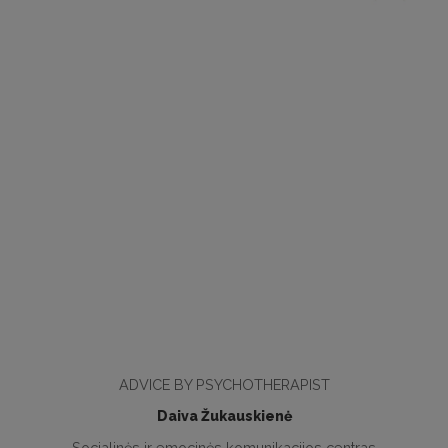
ADVICE BY PSYCHOTHERAPIST
Daiva Žukauskienė
Socialinės ir emocinės komunikacijos centras