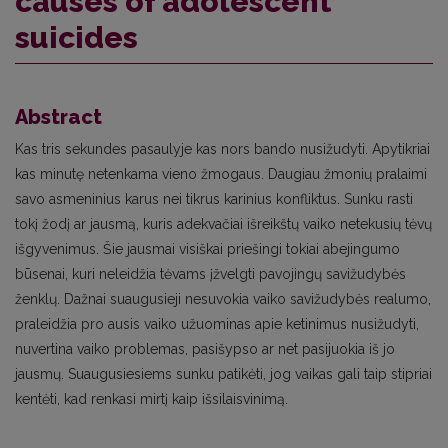
causes of adolescent
suicides
Abstract
Kas tris sekundes pasaulyje kas nors bando nusižudyti. Apytikriai
kas minutę netenkama vieno žmogaus. Daugiau žmonių pralaimi
savo asmeninius karus nei tikrus karinius konfliktus. Sunku rasti
tokį žodį ar jausmą, kuris adekvačiai išreikštų vaiko netekusių tėvų
išgyvenimus. Šie jausmai visiškai priešingi tokiai abejingumo
būsenai, kuri neleidžia tėvams įžvelgti pavojingų savižudybės
ženklų. Dažnai suaugusieji nesuvokia vaiko savižudybės realumo,
praleidžia pro ausis vaiko užuominas apie ketinimus nusižudyti,
nuvertina vaiko problemas, pasišypso ar net pasijuokia iš jo
jausmų. Suaugusiesiems sunku patikėti, jog vaikas gali taip stipriai
kentėti, kad renkasi mirtį kaip išsilaisvinimą.