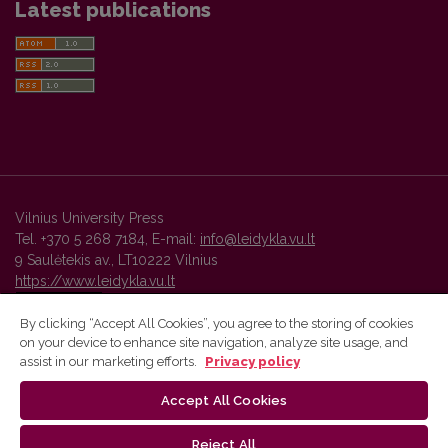
Latest publications
Vilnius University Press
Tel. +370 5 268 7184, E-mail:
info@leidykla.vu.lt
9 Saulėtekis av., LT10222 Vilnius
https://www.leidykla.vu.lt
By clicking “Accept All Cookies”, you agree to the storing of cookies
on your device to enhance site navigation, analyze site usage, and
Vilnius University Press platform and metadata are distributed by
assist in our marketing efforts.
Privacy policy
Creative Commons International License
.
Accept All Cookies
Reject All