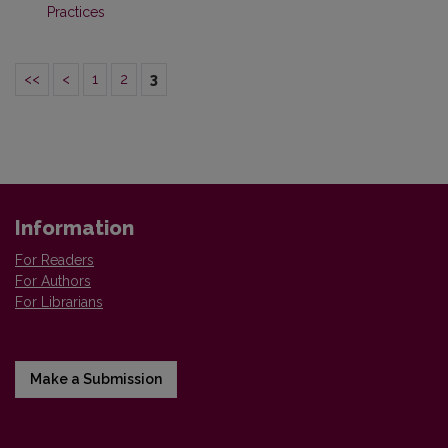
Practices
<<
<
1
2
3
Information
For Readers
For Authors
For Librarians
Make a Submission