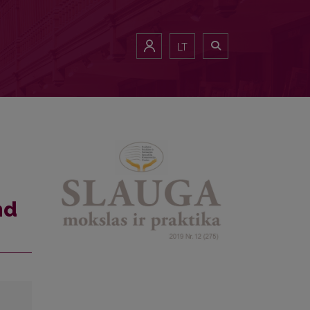
LT
nd