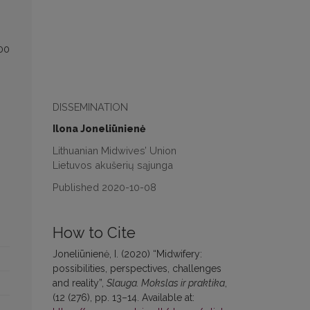
200
DISSEMINATION
Ilona Joneliūnienė
Lithuanian Midwives’ Union
Lietuvos akušerių sąjunga
Published 2020-10-08
How to Cite
Joneliūnienė, I. (2020) “Midwifery:
possibilities, perspectives, challenges
and reality”,
Slauga. Mokslas ir praktika
,
(12 (276), pp. 13–14. Available at: