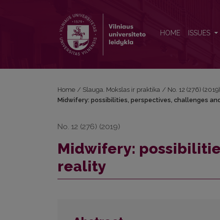
Midwifery: possibilities, perspectives, challenges an
HOME
ISSUES
Home
/
Slauga. Mokslas ir praktika
/
No. 12 (276) (2019
Midwifery: possibilities, perspectives, challenges and
No. 12 (276) (2019)
Midwifery: possibiliti
reality