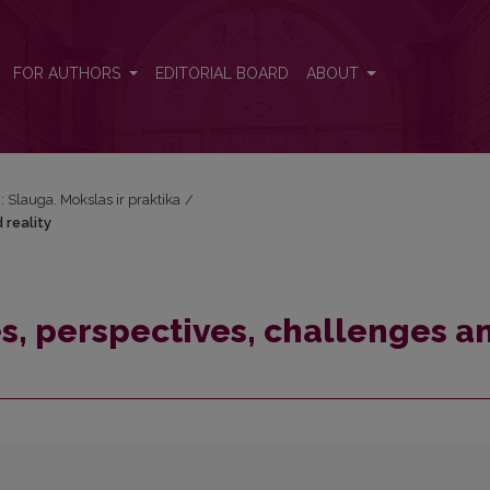
d reality
FOR AUTHORS
EDITORIAL BOARD
ABOUT
): Slauga. Mokslas ir praktika
/
 reality
es, perspectives, challenges a