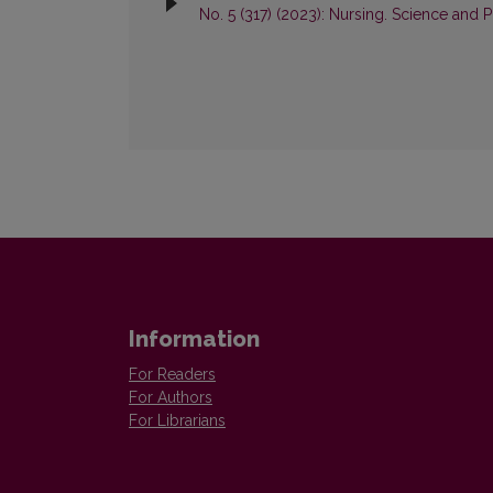
No. 5 (317) (2023): Nursing. Science and P
Information
For Readers
For Authors
For Librarians