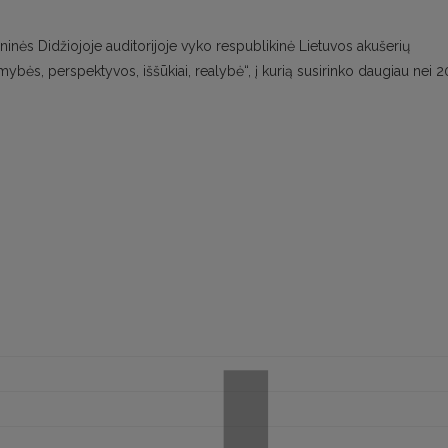
oninės Didžiojoje auditorijoje vyko respublikinė Lietuvos akušerių
mybės, perspektyvos, iššūkiai, realybė“, į kurią susirinko daugiau nei 