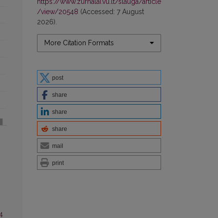
https://www.zurnalai.vu.lt/slauga/article
/view/20548
(Accessed: 7 August
2026).
More Citation Formats
post
share
share
share
mail
print
4