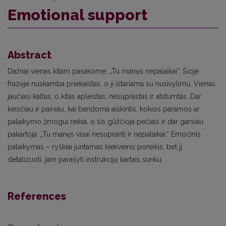
Emotional support
Abstract
Dažnai vienas kitam pasakome: „Tu manęs nepalaikai“. Šioje
frazėje nuskamba priekaištas, o ji ištariama su nusivylimu. Vienas
jaučiasi kaltas, o kitas apleistas, nesuprastas ir atstumtas. Dar
keisčiau ir painiau, kai bandoma aiškintis, kokios paramos ar
palaikymo žmogui reikia, o šis gūžčioja pečiais ir dar garsiau
pakartoja: „Tu manęs visai nesupranti ir nepalaikai.“ Emocinis
palaikymas – ryškiai juntamas kiekvieno poreikis, bet jį
detalizuoti, jam parašyti instrukciją kartais sunku.
References