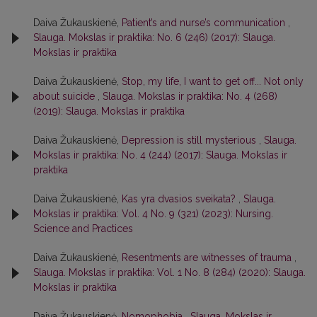
Daiva Žukauskienė,
Patient’s and nurse’s communication
,
Slauga. Mokslas ir praktika: No. 6 (246) (2017): Slauga.
Mokslas ir praktika
Daiva Žukauskienė,
Stop, my life, I want to get off... Not only
about suicide
,
Slauga. Mokslas ir praktika: No. 4 (268)
(2019): Slauga. Mokslas ir praktika
Daiva Žukauskienė,
Depression is still mysterious
,
Slauga.
Mokslas ir praktika: No. 4 (244) (2017): Slauga. Mokslas ir
praktika
Daiva Žukauskienė,
Kas yra dvasios sveikata?
,
Slauga.
Mokslas ir praktika: Vol. 4 No. 9 (321) (2023): Nursing.
Science and Practices
Daiva Žukauskienė,
Resentments are witnesses of trauma
,
Slauga. Mokslas ir praktika: Vol. 1 No. 8 (284) (2020): Slauga.
Mokslas ir praktika
Daiva Žukauskienė,
Nomophobia
,
Slauga. Mokslas ir