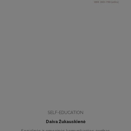
SELF-EDUCATION
Daiva Žukauskienė
Socialinės ir emocinės komunikacijos centras