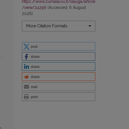
https://www.zurnalai.vu.lt/slauga/article
/view/24296
(Accessed: 6 August
2026).
More Citation Formats
post
share
share
share
mail
print
o.