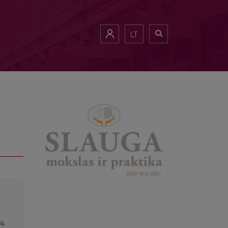
LT
ą,