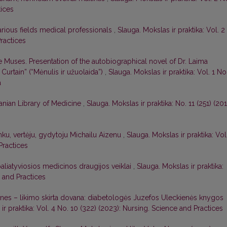
tices
arious fields medical professionals
,
Slauga. Mokslas ir praktika: Vol. 2
Practices
 Muses. Presentation of the autobiographical novel of Dr. Laima
urtain” (“Mėnulis ir užuolaida”)
,
Slauga. Mokslas ir praktika: Vol. 1 No
a
anian Library of Medicine
,
Slauga. Mokslas ir praktika: No. 11 (251) (201
nku, vertėju, gydytoju Michailu Aizenu
,
Slauga. Mokslas ir praktika: Vol
Practices
paliatyviosios medicinos draugijos veiklai
,
Slauga. Mokslas ir praktika:
e and Practices
es – likimo skirta dovana: diabetologės Juzefos Uleckienės knygos
ir praktika: Vol. 4 No. 10 (322) (2023): Nursing. Science and Practices