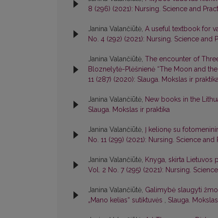
8 (296) (2021): Nursing. Science and Prac
Janina Valančiūtė,
A useful textbook for v
No. 4 (292) (2021): Nursing. Science and 
Janina Valančiūtė,
The encounter of Three
Bloznelytė-Plėšnienė “The Moon and the C
11 (287) (2020): Slauga. Mokslas ir praktik
Janina Valančiūtė,
New books in the Lithu
Slauga. Mokslas ir praktika
Janina Valančiūtė,
Į kelionę su fotomenini
No. 11 (299) (2021): Nursing. Science and 
Janina Valančiūtė,
Knyga, skirta Lietuvos 
Vol. 2 No. 7 (295) (2021): Nursing. Scienc
Janina Valančiūtė,
Galimybė slaugyti žmon
„Mano kelias“ sutiktuvės
,
Slauga. Mokslas 