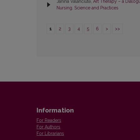
Janina Valančiūtė,
Art Therapy – a Dialog
Nursing. Science and Practices
1
2
3
4
5
6
>
>>
Information
For Readers
For Authors
For Librarians