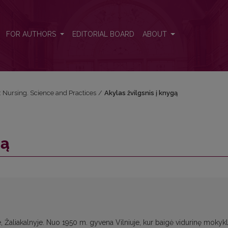
FOR AUTHORS
EDITORIAL BOARD
ABOUT
: Nursing. Science and Practices
/
Akylas žvilgsnis į knygą
gą
 Žaliakalnyje. Nuo 1950 m. gyvena Vilniuje, kur baigė vidurinę mokykl