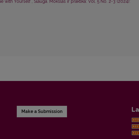
ue with Yourself
,
Slauga. Mokslas ir praktika: Vol. 5 No. 2-3 (2024):
La
Make a Submission