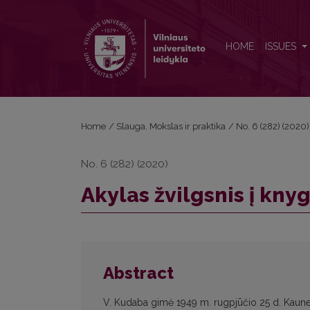
Akylas žvilgsnis į knygą
HOME
ISSUES
Home
/
Slauga. Mokslas ir praktika
/
No. 6 (282) (2020)
No. 6 (282) (2020)
Akylas žvilgsnis į kny
Abstract
V. Kudaba gimė 1949 m. rugpjūčio 25 d. Kaune,