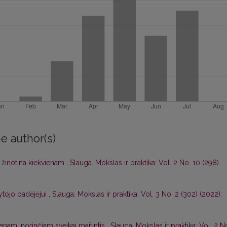
e author(s)
s žinotina kiekvienam
,
Slauga. Mokslas ir praktika: Vol. 2 No. 10 (298)
tojo padėjėjui
,
Slauga. Mokslas ir praktika: Vol. 3 No. 2 (302) (2022):
enam, norinčiam sveikai maitintis
,
Slauga. Mokslas ir praktika: Vol. 2 N