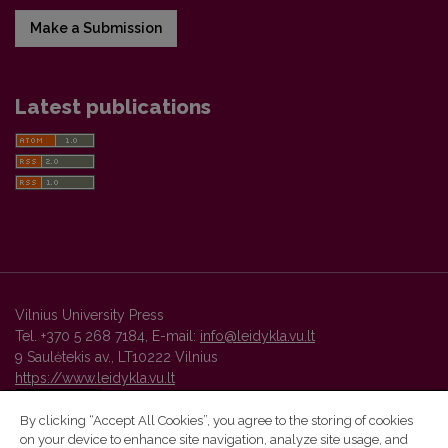
Make a Submission
Latest publications
Vilnius University Press
Tel. +370 5 268 7184, E-mail:
info@leidykla.vu.lt
9 Saulėtekis av., LT10222 Vilnius
https://www.leidykla.vu.lt
By clicking “Accept All Cookies”, you agree to the storing of cookies
on your device to enhance site navigation, analyze site usage, and