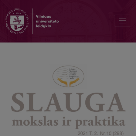
Paliatyvioji slauga – kas žinotina kiekvienam