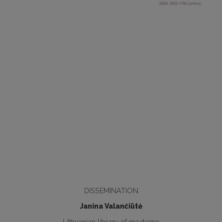
DISSEMINATION
Janina Valančiūtė
Lithuanian library of medicine