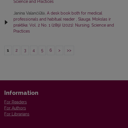
Science and Practices
Janina Valančiūtė,
A desk book both for medical
professionals and habitual reader
,
Slauga. Mokslas ir
praktika: Vol. 2 No. 1 (289) (2021): Nursing. Science and
Practices
1
2
3
4
5
6
>
>>
Information
For Readers
For Authors
For Librarians