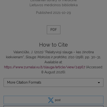
Lietuvos medicinos biblioteka
Published 2021-10-29
PDF
How to Cite
Valančiūtė, J. (2021) “Paliatyvioji slauga – kas žinotina
kiekvienam”,
Slauga. Mokslas ir praktika
, 2(10 (298), pp. 30–31.
Available at:
https://www.zurnalai.vu.lt/slauga/article/view/24967
(Accessed:
8 August 2026).
More Citation Formats
post