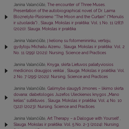
Janina Valančiūtė,
The encounter of Three Muses.
Presentation of the autobiographical novel of Dr. Laima
Bloznelytė-Plėšnienė “The Moon and the Curtain” (“Mėnulis
ir užuolaida”)
,
Slauga. Mokslas ir praktika: Vol. 1 No. 11 (287)
(2020): Slauga. Mokslas ir praktika
Janina Valančiūtė,
Į kelionę su fotomenininku, vertėju,
gydytoju Michailu Aizenu
,
Slauga. Mokslas ir praktika: Vol. 2
No. 11 (299) (2021): Nursing. Science and Practices
Janina Valančiūtė,
Knyga, skirta Lietuvos paliatyviosios
medicinos draugijos veiklai
,
Slauga. Mokslas ir praktika: Vol.
2 No. 7 (295) (2021): Nursing. Science and Practices
Janina Valančiūtė,
Galimybė slaugyti žmones – likimo skirta
dovana: diabetologės Juzefos Uleckienės knygos „Mano
kelias“ sutiktuvės
,
Slauga. Mokslas ir praktika: Vol. 4 No. 10
(322) (2023): Nursing. Science and Practices
Janina Valančiūtė,
Art Therapy – a Dialogue with Yourself
,
Slauga. Mokslas ir praktika: Vol. 5 No. 2-3 (2024): Nursing.