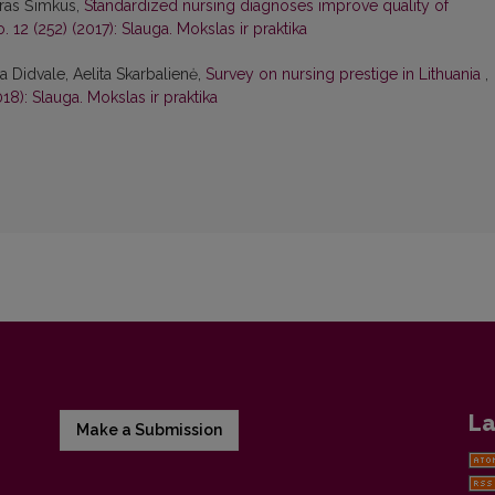
ūras Šimkus,
Standardized nursing diagnoses improve quality of
. 12 (252) (2017): Slauga. Mokslas ir praktika
 Didvale, Aelita Skarbalienė,
Survey on nursing prestige in Lithuania
,
018): Slauga. Mokslas ir praktika
La
Make a Submission