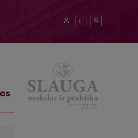
LT
dos