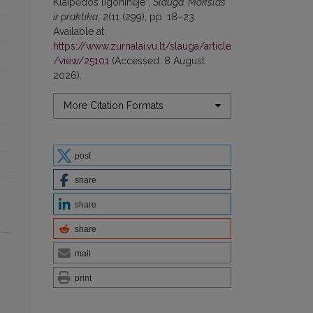
Klaipėdos ligoninėje”,
Slauga. Mokslas
ir praktika
, 2(11 (299), pp. 18–23.
Available at:
https://www.zurnalai.vu.lt/slauga/article
/view/25101
(Accessed: 8 August
2026).
More Citation Formats
post
share
share
share
mail
print