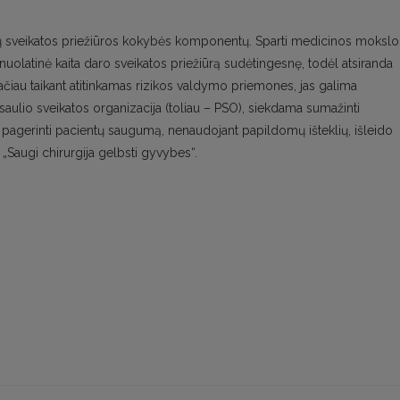
ių sveikatos priežiūros kokybės komponentų. Sparti medicinos mokslo 
 nuolatinė kaita daro sveikatos priežiūrą sudėtingesnę, todėl atsiranda
 Tačiau taikant atitinkamas rizikos valdymo priemones, jas galima
saulio sveikatos organizacija (toliau – PSO), siekdama sumažinti
i pagerinti pacientų saugumą, nenaudojant papildomų išteklių, išleido
Saugi chirurgija gelbsti gyvybes“.