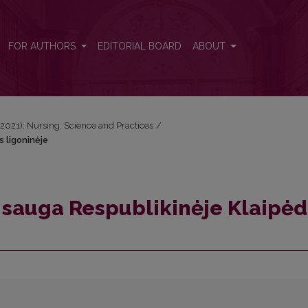
os ligoninėje
FOR AUTHORS
EDITORIAL BOARD
ABOUT
) (2021): Nursing. Science and Practices
/
 ligoninėje
sauga Respublikinėje Klaipė