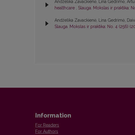
Andželika Zavackienė, Lina Gedrimė, Art
healthcare
,
Slauga. Mokslas ir praktika: No
Andželika Zavackienė, Lina Gedrimė, Daiva
Slauga. Mokslas ir praktika: No. 4 (256) (2
Information
For Readers
For Authors