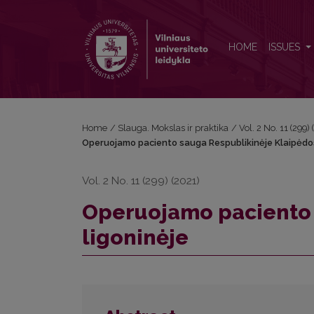
Operuojamo paciento sauga Respublikinėje Klaipėd
HOME
ISSUES
Home
/
Slauga. Mokslas ir praktika
/
Vol. 2 No. 11 (299
Operuojamo paciento sauga Respublikinėje Klaipėdos
Vol. 2 No. 11 (299) (2021)
Operuojamo paciento 
ligoninėje