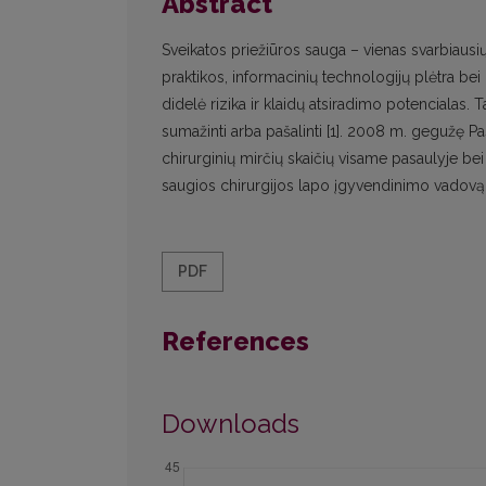
Abstract
Sveikatos priežiūros sauga – vienas svarbiaus
praktikos, informacinių technologijų plėtra bei
didelė rizika ir klaidų atsiradimo potencialas.
sumažinti arba pašalinti [1]. 2008 m. gegužę Pa
chirurginių mirčių skaičių visame pasaulyje be
saugios chirurgijos lapo įgyvendinimo vadovą „
PDF
References
Downloads