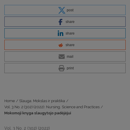
post
share
share
share
mail
print
Home
/
Slauga. Mokslas ir praktika
/
Vol. 3 No. 2 (302) (2022): Nursing. Science and Practices
/
Mokomoji knyga slaugytojo padėjėjui
Vol. 3 No. 2 (302) (2022)