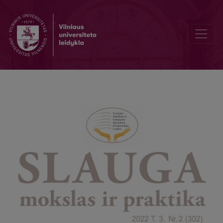
Mokomoji knyga slaugytojo padėjėjui