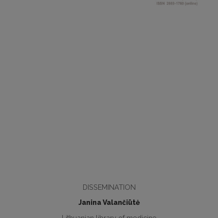
DISSEMINATION
Janina Valančiūtė
Lithuanian library of medicine