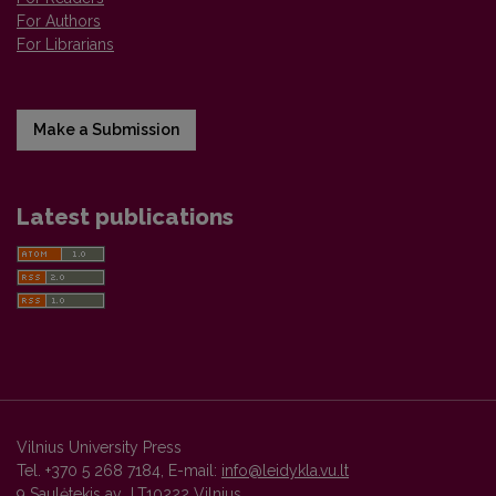
For Authors
For Librarians
Make a Submission
Latest publications
Vilnius University Press
Tel. +370 5 268 7184, E-mail:
info@leidykla.vu.lt
9 Saulėtekis av., LT10222 Vilnius