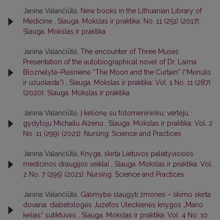
Janina Valančiūtė,
New books in the Lithuanian Library of
Medicine
,
Slauga. Mokslas ir praktika: No. 11 (251) (2017):
Slauga. Mokslas ir praktika
Janina Valančiūtė,
The encounter of Three Muses.
Presentation of the autobiographical novel of Dr. Laima
Bloznelytė-Plėšnienė “The Moon and the Curtain” (“Mėnulis
ir užuolaida”)
,
Slauga. Mokslas ir praktika: Vol. 1 No. 11 (287)
(2020): Slauga. Mokslas ir praktika
Janina Valančiūtė,
Į kelionę su fotomenininku, vertėju,
gydytoju Michailu Aizenu
,
Slauga. Mokslas ir praktika: Vol. 2
No. 11 (299) (2021): Nursing. Science and Practices
Janina Valančiūtė,
Knyga, skirta Lietuvos paliatyviosios
medicinos draugijos veiklai
,
Slauga. Mokslas ir praktika: Vol.
2 No. 7 (295) (2021): Nursing. Science and Practices
Janina Valančiūtė,
Galimybė slaugyti žmones – likimo skirta
dovana: diabetologės Juzefos Uleckienės knygos „Mano
kelias“ sutiktuvės
,
Slauga. Mokslas ir praktika: Vol. 4 No. 10