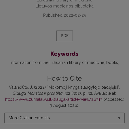
Lietuvos medicinos biblioteka
Published 2022-02-25
PDF
Keywords
Information from the Lithuanian library of medicine
books
How to Cite
Valančiūtė, J. (2022) “Mokomoji knyga slaugytojo padėjėjui”,
Slauga. Mokslas ir praktika
, 3(2 (302), p. 32. Available at:
https://www.zurnalai.vu.lt/slauga/article/view/26313
(Accessed:
9 August 2026).
More Citation Formats