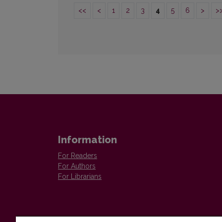
<<
<
1
2
3
4
5
6
>
>
Information
For Readers
For Authors
For Librarians