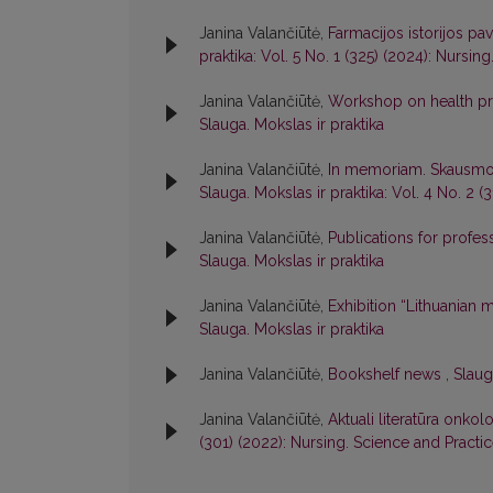
Janina Valančiūtė,
Farmacijos istorijos pa
praktika: Vol. 5 No. 1 (325) (2024): Nursin
Janina Valančiūtė,
Workshop on health p
Slauga. Mokslas ir praktika
Janina Valančiūtė,
In memoriam. Skausmo g
Slauga. Mokslas ir praktika: Vol. 4 No. 2 (
Janina Valančiūtė,
Publications for profe
Slauga. Mokslas ir praktika
Janina Valančiūtė,
Exhibition “Lithuanian
Slauga. Mokslas ir praktika
Janina Valančiūtė,
Bookshelf news
,
Slaug
Janina Valančiūtė,
Aktuali literatūra onko
(301) (2022): Nursing. Science and Practi