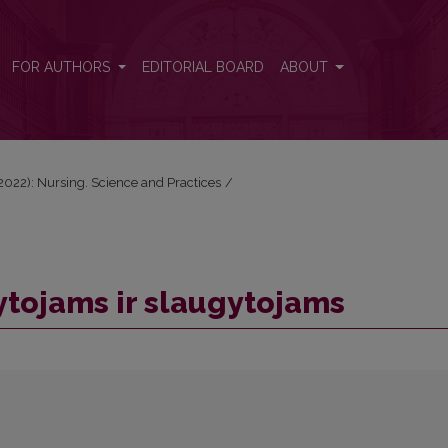
FOR AUTHORS
EDITORIAL BOARD
ABOUT
 (2022): Nursing. Science and Practices
/
ytojams ir slaugytojams