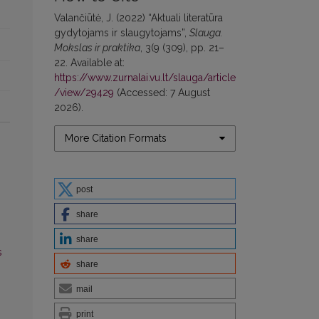
Valančiūtė, J. (2022) “Aktuali literatūra
gydytojams ir slaugytojams”,
Slauga.
Mokslas ir praktika
, 3(9 (309), pp. 21–
22. Available at:
https://www.zurnalai.vu.lt/slauga/article
/view/29429
(Accessed: 7 August
2026).
More Citation Formats
post
share
share
s
share
mail
print