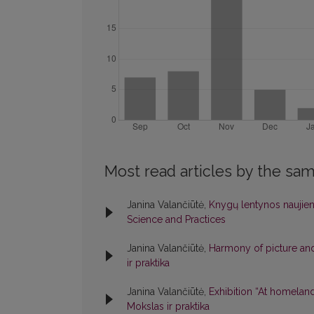
Most read articles by the sam
Janina Valančiūtė,
Knygų lentynos naujie
Science and Practices
Janina Valančiūtė,
Harmony of picture a
ir praktika
Janina Valančiūtė,
Exhibition “At homelan
Mokslas ir praktika