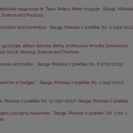
veikslėliai naujausioje dr. Tauro Antano Meko knygoje
,
Slauga. Mokslas
g. Science and Practices
romotion and prevention
,
Slauga. Mokslas ir praktika: No. 3 (243) (2017
ydytojas, atlikęs dievišką darbą, profesorius Arvydas Šeškevičius
,
314) (2023): Nursing. Science and Practices
ssionals and public
,
Slauga. Mokslas ir praktika: No. 6 (270) (2019):
 medicine in badges”
,
Slauga. Mokslas ir praktika: No. 1 (241) (2017):
a. Mokslas ir praktika: No. 12 (252) (2017): Slauga. Mokslas ir praktika
loginių susirgimų klausimais
,
Slauga. Mokslas ir praktika: Vol. 3 No. 1
ces