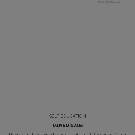
SELF-EDUCATION
Daiva Didvalė
Hospital of Lithuanian University of Health Sciences Kauno