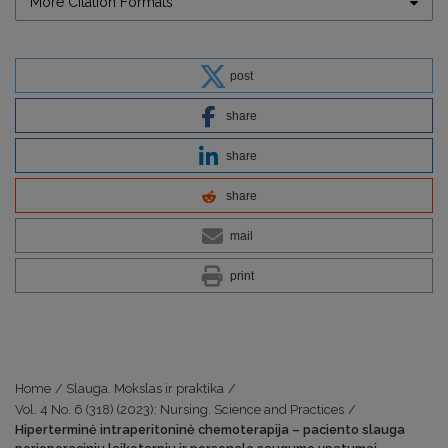
More Citation Formats
post
share
share
share
mail
print
Home
/
Slauga. Mokslas ir praktika
/
Vol. 4 No. 6 (318) (2023): Nursing. Science and Practices
/
Hiperterminė intraperitoninė chemoterapija – paciento slauga