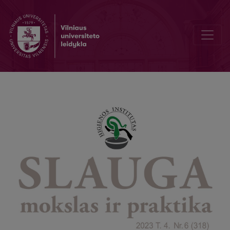
Hiperterminė intraperitoninė chemoterapija – paciento slauga peri