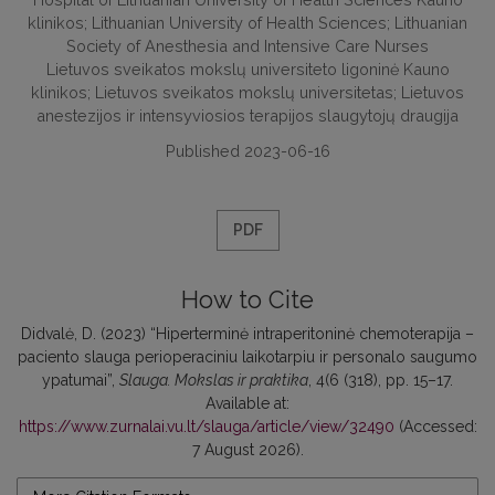
klinikos; Lithuanian University of Health Sciences; Lithuanian
Society of Anesthesia and Intensive Care Nurses
Lietuvos sveikatos mokslų universiteto ligoninė Kauno
klinikos; Lietuvos sveikatos mokslų universitetas; Lietuvos
anestezijos ir intensyviosios terapijos slaugytojų draugija
Published 2023-06-16
PDF
How to Cite
Didvalė, D. (2023) “Hiperterminė intraperitoninė chemoterapija –
paciento slauga perioperaciniu laikotarpiu ir personalo saugumo
ypatumai”,
Slauga. Mokslas ir praktika
, 4(6 (318), pp. 15–17.
Available at:
https://www.zurnalai.vu.lt/slauga/article/view/32490
(Accessed:
7 August 2026).