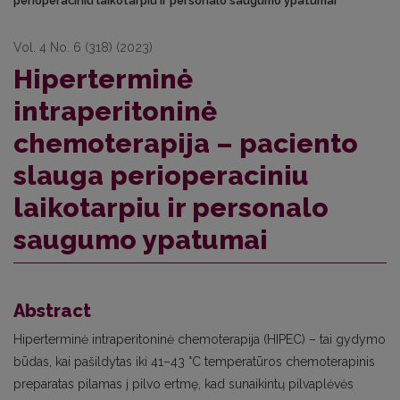
perioperaciniu laikotarpiu ir personalo saugumo ypatumai
Vol. 4 No. 6 (318) (2023)
Hiperterminė
intraperitoninė
chemoterapija – paciento
slauga perioperaciniu
laikotarpiu ir personalo
saugumo ypatumai
Abstract
Hiperterminė intraperitoninė chemoterapija (HIPEC) – tai gydymo
būdas, kai pašildytas iki 41–43 °C temperatūros chemoterapinis
preparatas pilamas į pilvo ertmę, kad sunaikintų pilvaplėvės