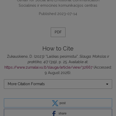
Socialinės ir emocinės komunikacijos centras
Published 2023-07-14
PDF
How to Cite
Žukauskienė, D. (2023) “Laiškas pesimistui”,
Slauga. Mokslas ir
praktika
, 4(7 (319), p. 25. Available at:
https://www.zurnalai.vu.lt/slauga/article/view/32667
(Accessed:
9 August 2026).
More Citation Formats
post
share