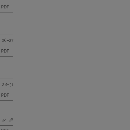
PDF
26–27
PDF
28–31
PDF
32–36