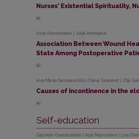
Nurses' Existential Spirituality, 
Ilona Klevinskienė | Julija Andrejeva
Association Between Wound Hea
State Among Postoperative Pati
Ieva Marija Samalavičiūtė | Diana Tarasevič | Zita Gi
Causes of incontinence in the el
Self-education
Gabrielė Gramauskaitė | Asta Mažionienė | Lina Ge