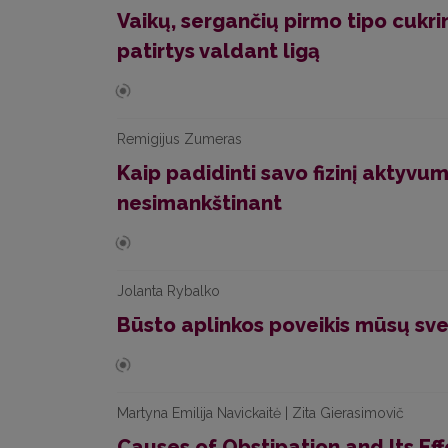
Vaikų, sergančių pirmo tipo cukri
patirtys valdant ligą
Remigijus Zumeras
Kaip padidinti savo fizinį aktyvu
nesimankštinant
Jolanta Rybalko
Būsto aplinkos poveikis mūsų sve
Martyna Emilija Navickaitė | Zita Gierasimovič
Causes of Obstipation and Its Ef