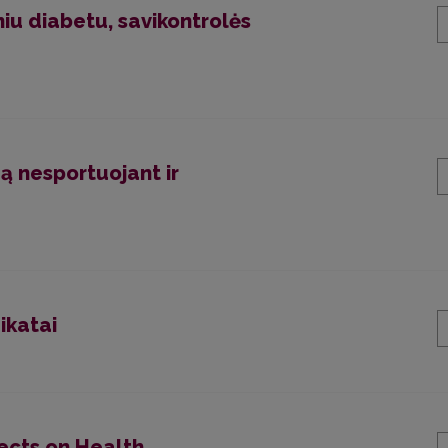
niu diabetu, savikontrolės
mą nesportuojant ir
ikatai
fects on Health