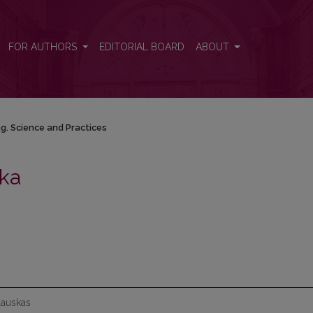
ctices
FOR AUTHORS
EDITORIAL BOARD
ABOUT
g. Science and Practices
ika
plauskas