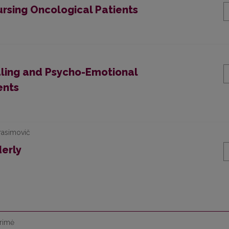
Nursing Oncological Patients
ling and Psycho-Emotional
ents
erasimovič
derly
drimė