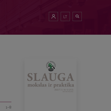
LT
1–8