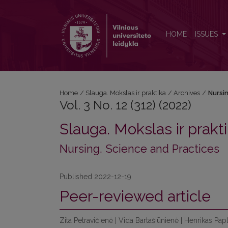
Vol. 3 No. 12 (312) (2022): Nursing. Science and Pra
HOME
ISSUES
Home
/
Slauga. Mokslas ir praktika
/
Archives
/
Nursin
Vol. 3 No. 12 (312) (2022)
Slauga. Mokslas ir prakt
Nursing. Science and Practices
Published 2022-12-19
Peer-reviewed article
Zita Petravičienė | Vida Bartašiūnienė | Henrikas Pa