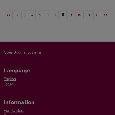
<<
<
3
4
5
6
7
8
9
10
11
>
>>
Open Journal Systems
Language
English
lietuvių
Information
For Readers