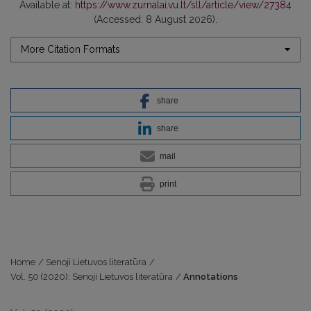
Available at:
https://www.zurnalai.vu.lt/sll/article/view/27384
(Accessed: 8 August 2026).
More Citation Formats
share
share
mail
print
Home
/
Senoji Lietuvos literatūra
/
Vol. 50 (2020): Senoji Lietuvos literatūra
/
Annotations