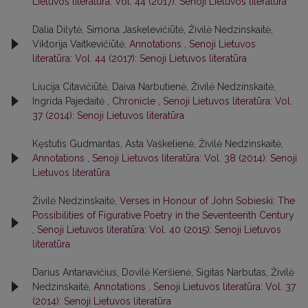
Lietuvos literatūra: Vol. 44 (2017): Senoji Lietuvos literatūra
Dalia Dilytė, Simona Jaskelevičiūtė, Živilė Nedzinskaitė,
Viktorija Vaitkevičiūtė,
Annotations
,
Senoji Lietuvos
literatūra: Vol. 44 (2017): Senoji Lietuvos literatūra
Liucija Citavičiūtė, Daiva Narbutienė, Živilė Nedzinskaitė,
Ingrida Pajedaitė ,
Chronicle
,
Senoji Lietuvos literatūra: Vol.
37 (2014): Senoji Lietuvos literatūra
Kęstutis Gudmantas, Asta Vaškelienė, Živilė Nedzinskaitė,
Annotations
,
Senoji Lietuvos literatūra: Vol. 38 (2014): Senoji
Lietuvos literatūra
Živilė Nedzinskaitė,
Verses in Honour of John Sobieski: The
Possibilities of Figurative Poetry in the Seventeenth Century
,
Senoji Lietuvos literatūra: Vol. 40 (2015): Senoji Lietuvos
literatūra
Darius Antanavičius, Dovilė Keršienė, Sigitas Narbutas, Živilė
Nedzinskaitė,
Annotations
,
Senoji Lietuvos literatūra: Vol. 37
(2014): Senoji Lietuvos literatūra