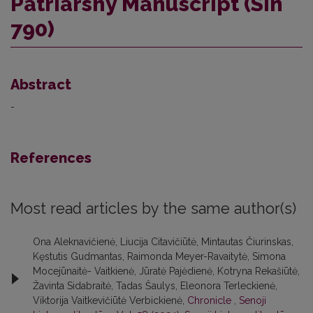
Patriarshy Manuscript (Sin
790)
Abstract
-
References
Most read articles by the same author(s)
Ona Aleknavičienė, Liucija Citavičiūtė, Mintautas Čiurinskas,
Kęstutis Gudmantas, Raimonda Meyer-Ravaitytė, Simona
Mocejūnaitė- Vaitkienė, Jūratė Pajėdienė, Kotryna Rekašiūtė,
Žavinta Sidabraitė, Tadas Šaulys, Eleonora Terleckienė,
Viktorija Vaitkevičiūtė Verbickienė,
Chronicle
,
Senoji