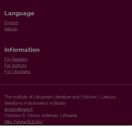
Language
English
lietuvių
Information
For Readers
For Authors
For Librarians
The Institute of Lithuanian Literature and Folklore / Lietuvių
literatūros ir tautosakos institutas
emailo@nera.lt
Višinskio 6, Vilnius, indeksas, Lithuania
http://www.llti.lt/en/