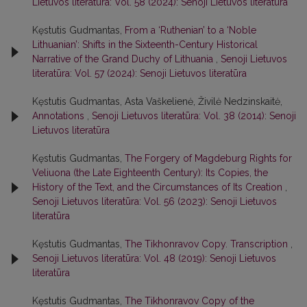
Lietuvos literatūra: Vol. 58 (2024): Senoji Lietuvos literatūra
Kęstutis Gudmantas,
From a ‘Ruthenian’ to a ‘Noble
Lithuanian’: Shifts in the Sixteenth-Century Historical
Narrative of the Grand Duchy of Lithuania
,
Senoji Lietuvos
literatūra: Vol. 57 (2024): Senoji Lietuvos literatūra
Kęstutis Gudmantas, Asta Vaškelienė, Živilė Nedzinskaitė,
Annotations
,
Senoji Lietuvos literatūra: Vol. 38 (2014): Senoji
Lietuvos literatūra
Kęstutis Gudmantas,
The Forgery of Magdeburg Rights for
Veliuona (the Late Eighteenth Century): Its Copies, the
History of the Text, and the Circumstances of Its Creation
,
Senoji Lietuvos literatūra: Vol. 56 (2023): Senoji Lietuvos
literatūra
Kęstutis Gudmantas,
The Tikhonravov Copy. Transcription
,
Senoji Lietuvos literatūra: Vol. 48 (2019): Senoji Lietuvos
literatūra
Kęstutis Gudmantas,
The Tikhonravov Copy of the