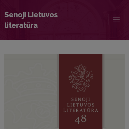
On the publication of the Patriarshy Manuscript (Sin 790)
Senoji Lietuvos
literatūra