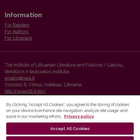
Information
For Readers
For Authors
For Librarians
The Institute of Lithuanian Literature and Folklore / Lietuvių
literatūros ir tautosakos institutas
emailo@nera.lt
Višinskio 6, Vilnius, indeksas, Lithuania
http://www.llti.lt/en/
By clicking “Accept All Cookies”, you agree to the storing of cookies
on your device to enhance site navigation, analyze site usage, and
Vilnius University Press platform and metadata are distributed by
assist in our marketing efforts.
Privacy policy
Creative Commons International License
.
Accept All Cookies