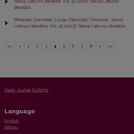
Senoji Lietuvos literatūra: Vol. 51 (2021): Senoji Lietuvos
literatūra
Mintautas Čiurinskas, Liucija Citavičiūtė,
Chronicle
,
Senoji
Lietuvos literatūra: Vol. 55 (2023): Senoji Lietuvos literatūra
<<
<
1
2
3
4
5
6
7
8
>
>>
Open Journal Systems
Language
English
lietuvių