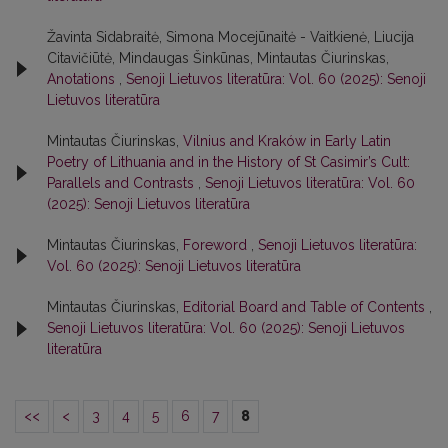
Žavinta Sidabraitė, Simona Mocejūnaitė - Vaitkienė, Liucija
Citavičiūtė, Mindaugas Šinkūnas, Mintautas Čiurinskas,
Anotations
,
Senoji Lietuvos literatūra: Vol. 60 (2025): Senoji
Lietuvos literatūra
Mintautas Čiurinskas,
Vilnius and Kraków in Early Latin
Poetry of Lithuania and in the History of St Casimir’s Cult:
Parallels and Contrasts
,
Senoji Lietuvos literatūra: Vol. 60
(2025): Senoji Lietuvos literatūra
Mintautas Čiurinskas,
Foreword
,
Senoji Lietuvos literatūra:
Vol. 60 (2025): Senoji Lietuvos literatūra
Mintautas Čiurinskas,
Editorial Board and Table of Contents
,
Senoji Lietuvos literatūra: Vol. 60 (2025): Senoji Lietuvos
literatūra
<<
<
3
4
5
6
7
8